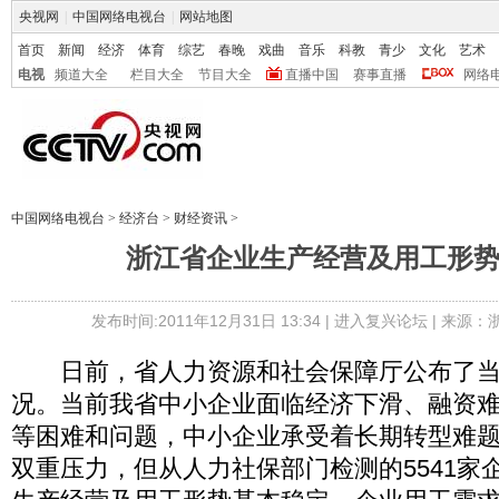
央视网
|
中国网络电视台
|
网站地图
首页
新闻
经济
体育
综艺
春晚
戏曲
音乐
科教
青少
文化
艺术
电视
频道大全
栏目大全
节目大全
直播中国
赛事直播
网络
中国网络电视台
>
经济台
>
财经资讯
>
浙江省企业生产经营及用工形
发布时间:2011年12月31日 13:34 |
进入复兴论坛
| 来源：
日前，省人力资源和社会保障厅公布了当
况。当前我省中小企业面临经济下滑、融资
等困难和问题，中小企业承受着长期转型难
双重压力，但从人力社保部门检测的5541家