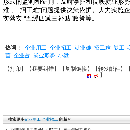
形式的监测和研判，及时掌握和反映就业形势
难”、“招工难”问题提供决策依据。大力实施
实落实 “五缓四减三补贴”政策等。
热词：
企业用工
企业招工
就业难
招工难
缺工
营
企业占
就业形势
小微
【
打印
】【
我要纠错
】【
复制链接
】【
转发邮件
】
】
搜索更多
企业用工
企业招工
的新闻
福州明年用工需求达4.57万人 与去年同期相近