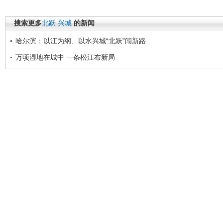
搜索更多
北跃
兴城
的新闻
哈尔滨：以江为纲、以水兴城“北跃”闯新路
万顷湿地在城中 一条松江布新局