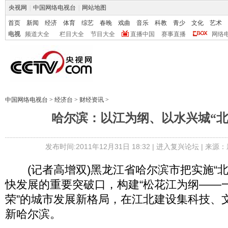
央视网
|
中国网络电视台
|
网站地图
首页
新闻
经济
体育
综艺
春晚
戏曲
音乐
科教
青少
文化
艺术
电视
频道大全
栏目大全
节目大全
直播中国
赛事直播
网络
中国网络电视台
>
经济台
>
财经资讯
>
哈尔滨：以江为纲、以水兴城“北
发布时间:2011年12月31日 18:32 |
进入复兴论坛
| 来源：
(记者高增双)黑龙江省哈尔滨市把实施“北
快发展的重要突破口，构建“松花江为纲——
荣”的城市发展新格局，在江北建设集科技、
新哈尔滨。