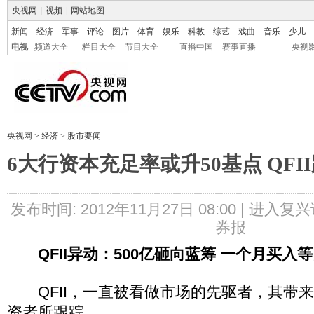
央视网
|
视频
|
网站地图
新闻
经济
军事
评论
图片
体育
娱乐
科教
综艺
戏曲
音乐
少儿
电视
频道大全
栏目大全
节目大全
直播中国
赛事直播
央视
央视网
>
经济
>
股市要闻
6大行资本充足率或升50基点 QF
发布时间: 2012年11月27日 08:00 |
进入复兴
券报
QFII异动：500亿砸向蓝筹 一个月买入
QFII，一直被看做市场的先驱者，其带
资者所跟踪。