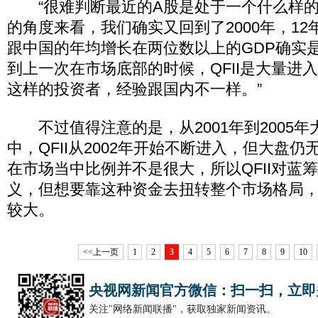
“很难判断最近的A股是处于一个什么样的
的角度来看，我们确实又回到了2000年，1
跟中国的年均增长在两位数以上的GDP确实
到上一次在市场底部的时候，QFII是大量进入
这样的投资者，经验跟国内不一样。”
不过值得注意的是，从2001年到2005年
中，QFII从2002年开始不断进入，但大盘仍无
在市场当中比例并不是很大，所以QFII对蓝
义，但想要靠这种资金去扭转整个市场格局
较大。
<<上一页
1
2
3
4
5
6
7
8
9
10
央视网新闻官方微信：扫一扫，立即
关注"网络新闻联播"，获取独家新闻资讯。