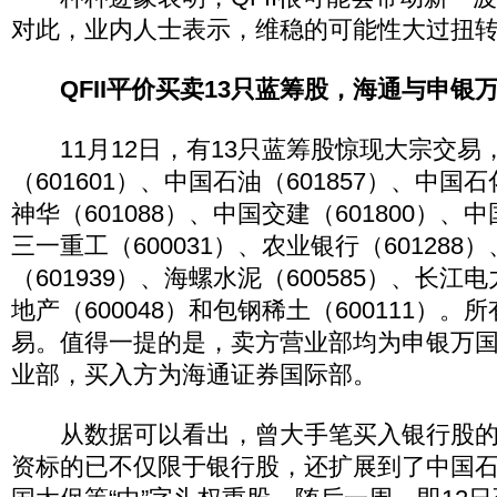
对此，业内人士表示，维稳的可能性大过扭
QFII平价买卖13只蓝筹股，
海通与申银
11月12日，有13只蓝筹股惊现大宗交易
（601601）、中国石油（601857）、中国石
神华（601088）、中国交建（601800）、中
三一重工（600031）、农业银行（601288
（601939）、海螺水泥（600585）、长江电
地产（600048）和包钢稀土（600111）
易。值得一提的是，卖方营业部均为申银万
业部，买入方为海通证券国际部。
从数据可以看出，曾大手笔买入银行股的
资标的已不仅限于银行股，还扩展到了中国