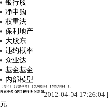
银行股
净申购
权重法
保利地产
大股东
违约概率
众业达
基金基金
内部模型
【
打印
】【
我要纠错
】【
复制链接
】【
转发邮件
】【
】
搜索更多
QFII
银行股
的新闻
2012-04-04 17:26:04
元