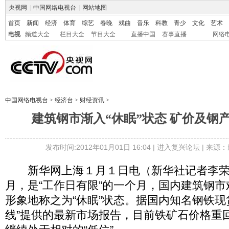
央视网
|
中国网络电视台
|
网站地图
首页
新闻
经济
体育
综艺
春晚
戏曲
音乐
科教
青少
文化
艺术
电视
频道大全
栏目大全
节目大全
直播中国
赛事直播
网络
中国网络电视台
>
经济台
>
财经资讯
>
建筑钢市渐入“休眠”状态 矿价及钢产
发布时间:2012年01月01日 16:04 |
进入复兴论坛
| 来源：
新华网上海１月１日电（新华社记者李荣
月，是“工作日有限”的一个月，国内建筑钢
形象地称之为“休眠”状态。据国内知名钢铁现
线”提供的最新市场报告，目前铁矿石价格重