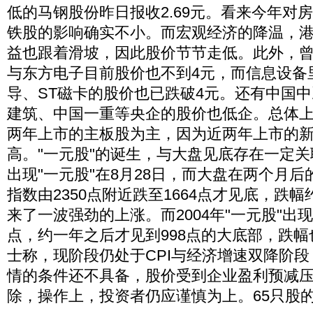
低的马钢股份昨日报收2.69元。看来今年对
铁股的影响确实不小。而宏观经济的降温，
益也跟着滑坡，因此股价节节走低。此外，
与东方电子目前股价也不到4元，而信息设备
导、ST磁卡的股价也已跌破4元。还有中国
建筑、中国一重等央企的股价也低企。总体
两年上市的主板股为主，因为近两年上市的
高。"一元股"的诞生，与大盘见底存在一定关联
出现"一元股"在8月28日，而大盘在两个月后
指数由2350点附近跌至1664点才见底，跌幅
来了一波强劲的上涨。而2004年"一元股"出现
点，约一年之后才见到998点的大底部，跌幅
士称，现阶段仍处于CPI与经济增速双降阶
情的条件还不具备，股价受到企业盈利预减
除，操作上，投资者仍应谨慎为上。65只股的