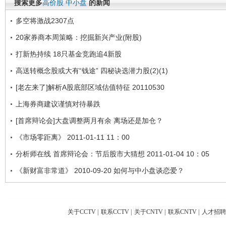
搜索更多
高价股
中小盘
的新闻
多空将激战2307点
20家券商本周策略：挖掘新兴产业(附股)
打新热持续 18只基金竞跑追4新股
高送转概念股或大有“钱途” 四秘诀选潜力股(2)(1)
[老左来了]解析A股底部区域估值特征 20110530
上海券商建议谨慎对待暴跌
[首席辩论会]大盘调整两月有余 离场还是加仓？
《市场零距离》 2011-01-11 11：00
分析师在线 首席辩论会：节后股市大猜想 2011-01-04 10：05
《新财富非常道》 2010-09-20 如何与中小盘谈恋爱？
关于CCTV
|
联系CCTV
|
关于CNTV
|
联系CNTV
|
人才招聘