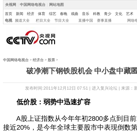
央视网
|
中国网络电视台
|
网站地图
首页
新闻
经济
体育
综艺
春晚
戏曲
音乐
科教
青少
文化
艺术
电视
频道大全
栏目大全
节目大全
直播中国
赛事直播
网络
中国网络电视台
>
经济台
>
股票
>
破净潮下钢铁股机会 中小盘中藏
发布时间:2011年12月12日 07:51 |
进入复兴论坛
| 来源：
低价股：弱势中迅速扩容
A股上证指数从今年年初2800多点到目前2
接近20%，是今年全球主要股市中表现倒数