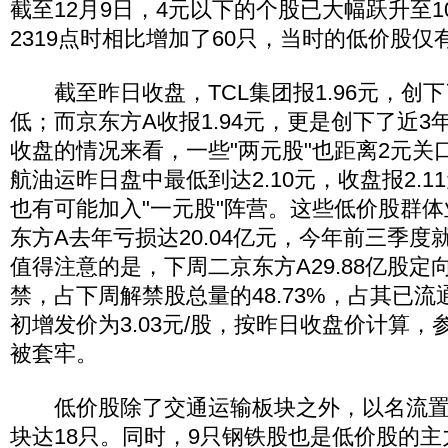
截至12月9日，4元以下的个股已大幅跃升至1
2319点时相比增加了60只，当时的低价股仅有
截至昨日收盘，TCL集团报1.96元，创下
低；而京东方A收报1.94元，更是创下了近
收盘的情况来看，一些"两元股"也距离2元关
航油运昨日盘中最低到达2.10元，收盘报2.1
也有可能加入"一元股"阵营。这些低价股群
东方A去年亏损达20.04亿元，今年前三季度就
值得注意的是，下周二京东方A29.88亿股定
禁，占下周解禁股总量的48.73%，占其已流通
初增发价为3.03元/股，按昨日收盘价计算
被套牢。
低价股除了交通运输板块之外，以名流置
块达18只。同时，9只钢铁股也是低价股的