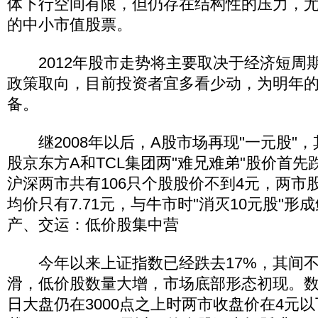
体下行空间有限，但仍存在结构性的压力，
的中小市值股票。
2012年股市走势将主要取决于经济短周
政策取向，目前投资者宜多看少动，为明年
备。
继2008年以后，A股市场再现"一元股"，
股京东方A和TCL集团两"难兄难弟"股价首先
沪深两市共有106只个股股价不到4元，两市
均价只有7.71元，与牛市时"消灭10元股"
产、交运：低价股集中营
今年以来上证指数已经跌去17%，其间不
滑，低价股数量大增，市场底部形态初现。数
日大盘仍在3000点之上时两市收盘价在4元以