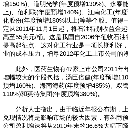
增150%)、道明光学(年度预增130%)、永泰
上)、佰利联(年度预增140%)、江南化工(年度预
化股份(年度预增180%以上)等等个股。值
定从2011年11月1日起，将石油特别收益金起
高至55美元/桶。这是我国自2006年征收石
提高起征点。这对化工行业是一项长期利好
业的成本压力，增厚2012年化工上市公司的
此外，医药生物有47家上市公司2011年
增幅较大的个股包括，汤臣倍健(年度预增110
预增160%)、海南海药(年度预增485%)、双
110%)和英特集团(年度预增380%)。
分析人士指出，由于临近年报公布期，上
兑现情况将是影响市场的较大因素，有券商
公司盈利增速将从2010年末的36.6%大幅下降