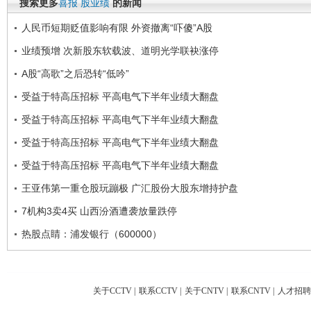
搜索更多
喜报
股业绩
的新闻
人民币短期贬值影响有限 外资撤离“吓傻”A股
业绩预增 次新股东软载波、道明光学联袂涨停
A股“高歌”之后恐转“低吟”
受益于特高压招标 平高电气下半年业绩大翻盘
受益于特高压招标 平高电气下半年业绩大翻盘
受益于特高压招标 平高电气下半年业绩大翻盘
受益于特高压招标 平高电气下半年业绩大翻盘
王亚伟第一重仓股玩蹦极 广汇股份大股东增持护盘
7机构3卖4买 山西汾酒遭袭放量跌停
热股点睛：浦发银行（600000）
关于CCTV
|
联系CCTV
|
关于CNTV
|
联系CNTV
|
人才招聘