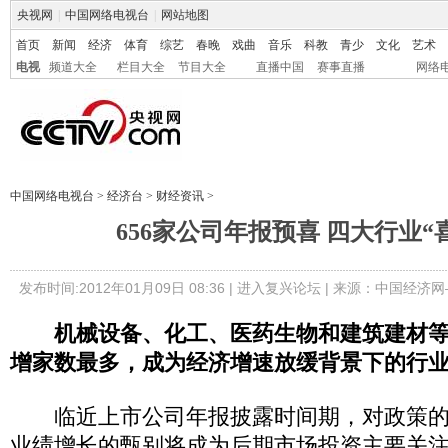
央视网
|
中国网络电视台
|
网站地图
首页
新闻
经济
体育
综艺
春晚
戏曲
音乐
科教
青少
文化
艺术
电视
频道大全
栏目大全
节目大全
直播中国
赛事直播
网络
中国网络电视台
>
经济台
>
财经资讯
>
656家公司年报预喜 四大行业“
发布时间:2012年01月09日 08:36 |
进入复兴论坛
| 来源：中国经济网
机械设备、化工、医药生物和建筑建材
增家数最多，成为经济增速放缓背景下的行
临近上市公司年报披露时间期，对政策的
业绩增长的甄别将成为后期市场投资主要关