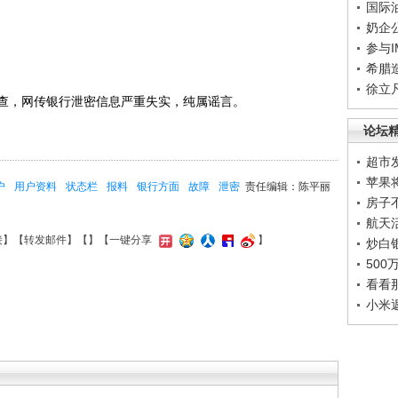
国际
奶企
参与
希腊
徐立
，网传银行泄密信息严重失实，纯属谣言。
论坛
超市
苹果
户
用户资料
状态栏
报料
银行方面
故障
泄密
责任编辑：陈平丽
房子
航天
接
】【
转发邮件
】【
】
【一键分享
】
炒白
50
看看
小米