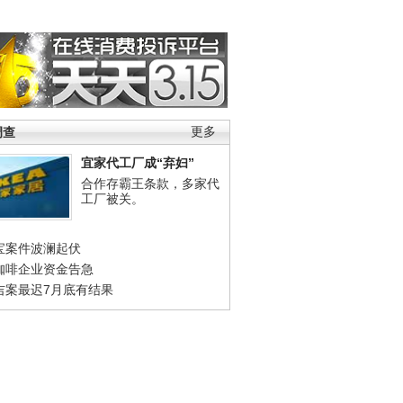
调查
更多
宜家代工厂成“弃妇”
合作存霸王条款，多家代
工厂被关。
宝案件波澜起伏
咖啡企业资金告急
吉案最迟7月底有结果