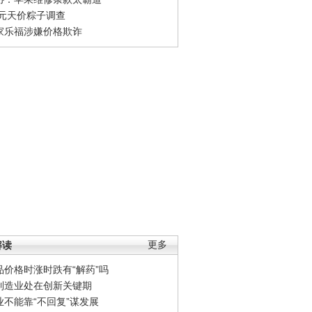
0元天价粽子调查
家乐福涉嫌价格欺诈
解读
更多
品价格时涨时跌有“解药”吗
制造业处在创新关键期
业不能靠“不回复”谋发展