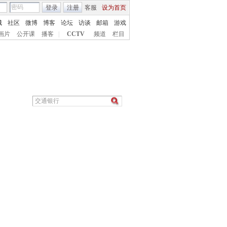
登录
注册
客服
设为首页
城
社区
微博
博客
论坛
访谈
邮箱
游戏
画片
公开课
播客
|
CCTV
频道
栏目