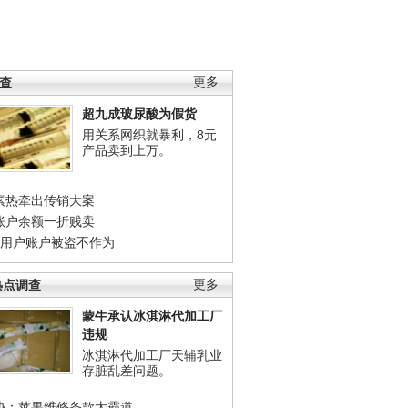
调查
更多
超九成玻尿酸为假货
用关系网织就暴利，8元
产品卖到上万。
素热牵出传销大案
账户余额一折贱卖
店用户账户被盗不作为
热点调查
更多
蒙牛承认冰淇淋代加工厂
违规
冰淇淋代加工厂天辅乳业
存脏乱差问题。
协：苹果维修条款太霸道