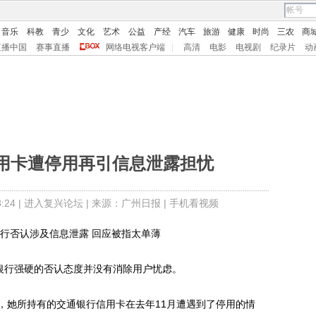
音乐
科教
青少
文化
艺术
公益
产经
汽车
旅游
健康
时尚
三农
商
直播中国
赛事直播
网络电视客户端
|
高清
电影
电视剧
纪录片
动
用卡遭停用再引信息泄露担忧
24 |
进入复兴论坛
| 来源：广州日报 |
手机看视频
行否认涉及信息泄露 回应被指太单薄
银行强硬的否认态度并没有消除用户忧虑。
她所持有的交通银行信用卡在去年11月遭遇到了停用的情