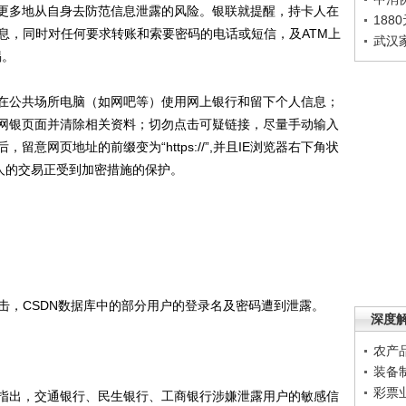
多地从自身去防范信息泄露的风险。银联就提醒，持卡人在
188
息，同时对任何要求转账和索要密码的电话或短信，及ATM上
武汉
惕。
公共场所电脑（如网吧等）使用网上银行和留下个人信息；
网银页面并清除相关资料；切勿点击可疑链接，尽量手动输入
意网页地址的前缀变为“https://”,并且IE浏览器右下角状
人的交易正受到加密措施的保护。
击，CSDN数据库中的部分用户的登录名及密码遭到泄露。
深度
农产
装备
彩票
出，交通银行、民生银行、工商银行涉嫌泄露用户的敏感信