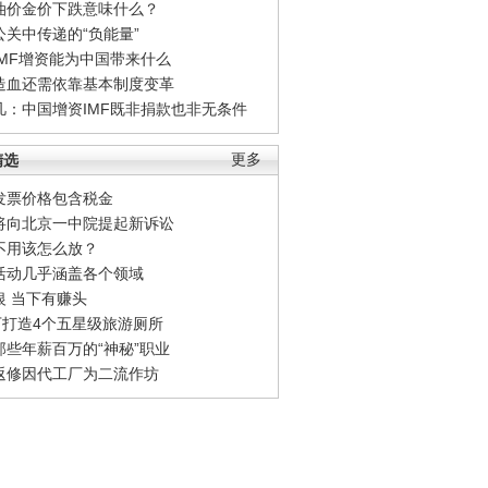
油价金价下跌意味什么？
公关中传递的“负能量”
IMF增资能为中国带来什么
造血还需依靠基本制度变革
凡：中国增资IMF既非捐款也非无条件
精选
更多
发票价格包含税金
将向北京一中院提起新诉讼
不用该怎么放？
活动几乎涵盖各个领域
银 当下有赚头
0万打造4个五星级旅游厕所
那些年薪百万的“神秘”职业
返修因代工厂为二流作坊