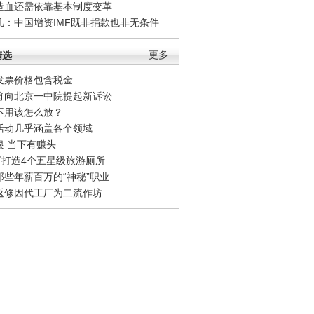
造血还需依靠基本制度变革
凡：中国增资IMF既非捐款也非无条件
精选
更多
发票价格包含税金
将向北京一中院提起新诉讼
不用该怎么放？
活动几乎涵盖各个领域
银 当下有赚头
0万打造4个五星级旅游厕所
那些年薪百万的“神秘”职业
返修因代工厂为二流作坊