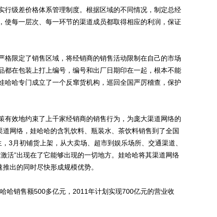
行级差价格体系管理制度。根据区域的不同情况，制定总经
，使每一层次、每一环节的渠道成员都取得相应的利润，保证
格限定了销售区域，将经销商的销售活动限制在自己的市场
品都在包装上打上编号，编号和出厂日期印在一起，根本不能
娃哈哈专门成立了一个反窜货机构，巡回全国严厉稽查，保护
有效地约束了上千家经销商的销售行为，为庞大渠道网络的
的渠道网络，娃哈哈的含乳饮料、瓶装水、茶饮料销售到了全国
”诞生，3月初铺货上架，从大卖场、超市到娱乐场所、交通渠道、
“激活”出现在了它能够出现的一切地方。娃哈哈将其渠道网络
速推出的同时尽快形成规模优势。
哈销售额500多亿元，2011年计划实现700亿元的营业收