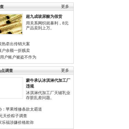
调查
更多
超九成玻尿酸为假货
用关系网织就暴利，8元
产品卖到上万。
素热牵出传销大案
账户余额一折贱卖
店用户账户被盗不作为
热点调查
更多
蒙牛承认冰淇淋代加工厂
违规
冰淇淋代加工厂天辅乳业
存脏乱差问题。
协：苹果维修条款太霸道
0元天价粽子调查
家乐福涉嫌价格欺诈