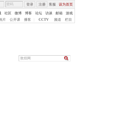
登录
注册
客服
设为首页
城
社区
微博
博客
论坛
访谈
邮箱
游戏
画片
公开课
播客
|
CCTV
频道
栏目