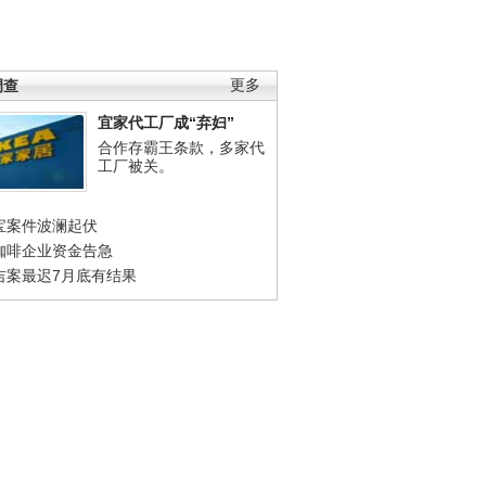
调查
更多
宜家代工厂成“弃妇”
合作存霸王条款，多家代
工厂被关。
宝案件波澜起伏
咖啡企业资金告急
吉案最迟7月底有结果