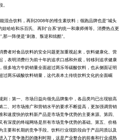
段。
混合饮料，再到2008年的维生素饮料；领跑品牌也是“城头
土的娃哈哈和乐百氏、再到“台系”的统一和康师傅等。消费热点更
,那一阵便是“刺激、叛逆和炫酷”。
费者对食品饮料的安全问题更加重视起来，饮料健康化、营
起，表明消费行为前十年的追求口感和外观，转移到追求健康
，很多地方牛奶销量全面超过两乐等碳酸饮料，也从侧面证明
超过两乐碳酸饮料销量，这代表本土传统饮料文化的全面崛
则：第一、市场日益向领先品牌集中，各品类均已出现较高
第二、对市场推广和营销水平的要求不断提高，更加强调营销
准和速度快的饮料新产品是市场竞争优势的主要来源。第四、
又有深度的终端网络是所有市场竞争优势的基础。第五、价格
为主要和长期的竞争手段。饮料行业现阶段由于产品同质以及
进入了竞争激烈的微利时期，这是产业整合的前奏和行业成熟