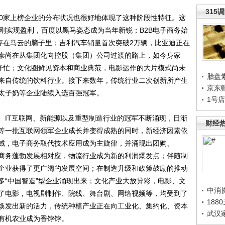
315
0家上榜企业的分布状况也很好地体现了这种阶段性特征。这
刚实现盈利，百度以黑马姿态成为当年新锐；B2B电子商务始
只存在马云的脑子里；吉利汽车销量首次突破2万辆，比亚迪正在
泰尚在从集团化向控股（集团）公司过渡的路上，如今身家
市奔忙；文化圈鲜见资本和商业典范，电影运作的大片模式尚未
胎盘
来自传统的饮料行业。接下来数年，传统行业二次创新所产生
京东
太子奶等企业陆续入选百强冠军。
1号
IT互联网、新能源以及重型制造行业的冠军不断涌现，日渐
财经
等一批互联网领军企业成长并变得成熟的同时，新经济因素依
域，电子商务取代技术应用成为主旋律，并涌现出团购、
电子商务蓬勃发展相对应，物流行业成为新的利润爆发点；伴随制
企业获得了更广阔的发展空间；在制造升级和政策鼓励的推动
多“中国智造”型企业涌现出来；文化产业大放异彩，电影、文
中消
了电影，电视剧制作、院线、舞台剧、网络视频等，均受到了
188
焕发出新的活力，传统种植产业正在向工业化、集约化、资本
武汉
有机农业成为香饽饽。