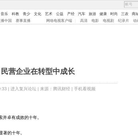
音乐
科教
青少
文化
艺术
公益
产经
汽车
旅游
健康
时尚
三农
商
直播中国
赛事直播
网络电视客户端
|
高清
电影
电视剧
纪录片
动
：民营企业在转型中成长
33 |
进入复兴论坛
| 来源：腾讯财经 |
手机看视频
探索并卓有成效的十年。
显著的十年。