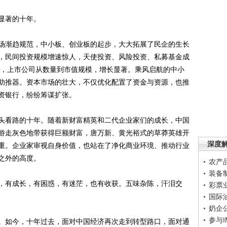
显著的十年。
渐趋规范，中小板、创业板的起步，大大拓展了民企的生长
，民间投资规模增速惊人，天使投资、风险投资、私募基金成
外，上市公司从数量到市值规模，增长显著。乘风启航的中小
助推器。资本市场的壮大，不仅优化配置了资金与资源，也推
资银行，纷纷筹谋扩张。
看路的十年。随着新财富精英和二代企业家们的成长，中国
游走灰色地带获得巨额财富，唐万新、黄光裕式的草莽英雄开
深度
重。企业家审视自身价值，也站在了净化商业环境、推动行业
之外的高度。
农产
装备
有成长，有困惑，有迷茫，也有收获。五味杂陈，汗泪交
彩票
国际
奶企
参与
如今，十年过去，面对中国经济再次走到转型路口，面对通