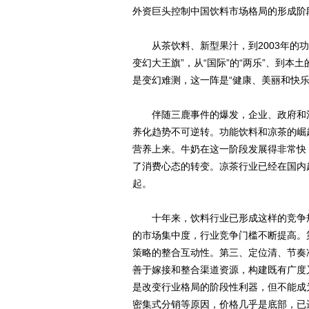
外资巨头控制中国饮料市场格局的形成阶
从茶饮料、新型果汁，到2003年的功能
变幻大王旗”，从“国际”的“两乐”、到本
是变幻难测，这一阵是“健康、美丽和快乐”
伴随三鹿事件的爆发，企业、政府和消
养化趋势不可逆转。功能饮料和凉茶的崛
营养上来。牛奶在这一阶段发展得非常快
了消费心态的转变。凉茶行业已经在国内
起。
十年来，饮料行业已形成这样的竞争规
的市场集中度，行业竞争门槛不断提高。
策略的整合互动性。第三、定位清、节奏
善于嫁接和整合渠道资源，构建既有广度
是改变行业格局的阶段性利器，但不能成
密集式分销等原因，价格几乎是底部，已