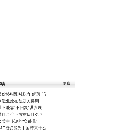
解读
更多
品价格时涨时跌有“解药”吗
制造业处在创新关键期
业不能靠“不回复”谋发展
油价金价下跌意味什么？
公关中传递的“负能量”
IMF增资能为中国带来什么