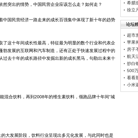
希腊
依然突出的情势，中国民营企业应该怎么走？如何走？
徐立
中国民营经济一路走来的成长百强集中体现了新十年的趋势
论坛
超市
苹果
了这十年间成长性最高，特征最为明显的数个行业和代表企
房子
蓬勃发展的互联网和汽车制造，还有正处于快速发展过程中的
航天
从过去十年的成长路径中发掘出新的成长黑马，勾勒出未来十
炒白
50
看看
小米
混合饮料，再到2008年的维生素饮料，领跑品牌十年间“城
史上的大发展阶段，饮料行业呈现出多元化发展，与此同时也是