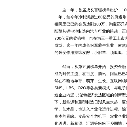
这一年，首届成长百强榜单出炉，10
一年，如今年净利润超过80亿元的腾迅刚
祖阿里巴巴的会员达到100万，淘宝还
酝酿从锂电池制造向汽车行业的跨越；正
700亿元的梁稳根，也在为三一重工上
成型。这一年的成长冠军蒙牛乳业，依然
的裂变作用持续发酵，小肥羊、顶呱呱、
然而，从第五届榜单开始，投资金融、
成为时代主流。在百度、腾讯、阿里巴巴
然在不断地孕育、萌芽、生长。互联网领
SNS、LBS、O2O等各类新模式；与
造企业内迁，沿海经济发达区域的创新型
下，新能源和重型制造日渐风生水起，更
学、艺术品，也进入产业化运作进程。除
资本的青睐。食品安全危机下，农业企业
化迈进。新希望、汇源等纷纷下乡圈地，