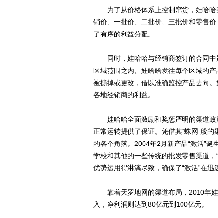
为了从价格体系上控制窜货，娃哈哈实
销价、一批价、二批价、三批价和零售价
了有序的利益分配。
同时，娃哈哈与经销商签订的合同中严
区域范围之内。娃哈哈发往每个区域的产
被撕掉或更改，借以准确监控产品去向。
各地经销商的利益。
娃哈哈全面激励和奖惩严明的渠道政策
正常运转提供了保证。凭借其“蛛网”般
的各个角落。2004年2月新产品“激活
学校和其他的一些传统的批发零售渠道，
优势运用得淋漓尽致，确保了“激活”在迅
靠着天罗地网的渠道布局，2010年娃哈
入，净利润则达到80亿元到100亿元。