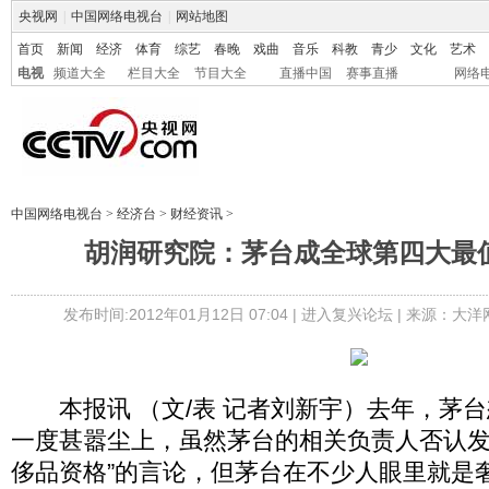
央视网
|
中国网络电视台
|
网站地图
首页
新闻
经济
体育
综艺
春晚
戏曲
音乐
科教
青少
文化
艺术
电视
频道大全
栏目大全
节目大全
直播中国
赛事直播
网络
中国网络电视台
>
经济台
>
财经资讯
>
胡润研究院：茅台成全球第四大最
发布时间:2012年01月12日 07:04 |
进入复兴论坛
| 来源：大洋
本报讯 （文/表 记者刘新宇）去年，茅台
一度甚嚣尘上，虽然茅台的相关负责人否认发
侈品资格”的言论，但茅台在不少人眼里就是