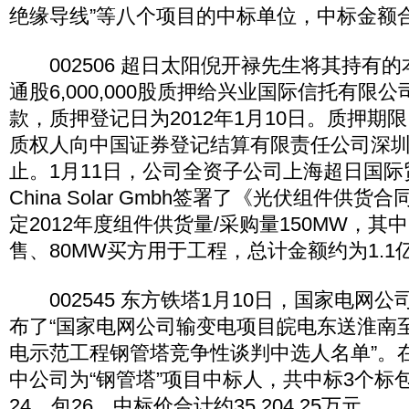
绝缘导线”等八个项目的中标单位，中标金额合计
002506 超日太阳倪开禄先生将其持有
通股6,000,000股质押给兴业国际信托有限
款，质押登记日为2012年1月10日。质押期限自
质权人向中国证券登记结算有限责任公司深
止。1月11日，公司全资子公司上海超日国
China Solar Gmbh签署了《光伏组件供货
定2012年度组件供货量/采购量150MW，其
售、80MW买方用于工程，总计金额约为1.1
002545 东方铁塔1月10日，国家电网
布了“国家电网公司输变电项目皖电东送淮南
电示范工程钢管塔竞争性谈判中选人名单”。
中公司为“钢管塔”项目中标人，共中标3个标
24、包26，中标价合计约35,204.25万元。