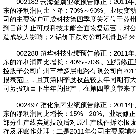
002182 云海金属业绩预告修正：2011
东的净利润同比下降：70%～90%。业绩变
司的主要客户可成科技第四季度关闭位于苏
到目前为止可成科技未能全面恢复运营，对
造成较大影响；2.铝价下跌对公司利润也带
002288 超华科技业绩预告修正：2011
东的净利润同比增长：40%~70%。业绩修
控股子公司广州三祥多层电路有限公司自201
报表范围，且其第四季度收益较去年同期有大
司募投项目下半年的投产，在第四季度带来
002497 雅化集团业绩预告修正：2011
东的净利润同比增长：15% - 20%。业绩
部分生产线实施技改后对原生产线作拆除报
存及坏账作处理；二是2011年公司主要原辅