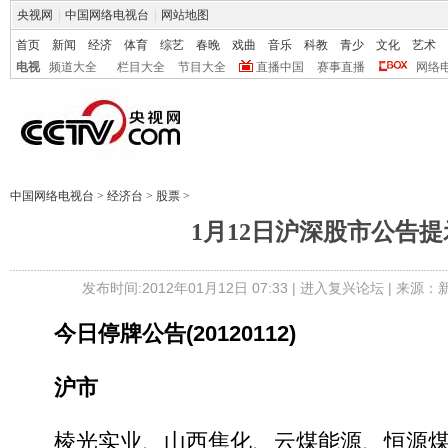
央视网
|
中国网络电视台
|
网站地图
首页
新闻
经济
体育
综艺
春晚
戏曲
音乐
科教
青少
文化
艺术
电视
频道大全
栏目大全
节目大全
直播中国
赛事直播
网络
中国网络电视台
>
经济台
>
股票
>
1月12日沪深股市公告提
发布时间:2012年01月12日 07:33 |
进入复兴论坛
| 来源：
今日停牌公告(20120112)
沪市
棱光实业、山西焦化、云煤能源、恒源煤