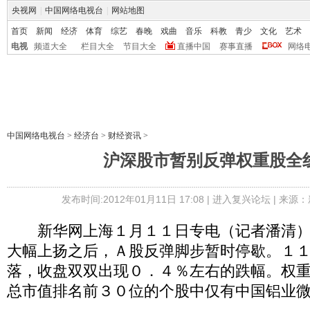
央视网
|
中国网络电视台
|
网站地图
首页
新闻
经济
体育
综艺
春晚
戏曲
音乐
科教
青少
文化
艺术
电视
频道大全
栏目大全
节目大全
直播中国
赛事直播
网络
中国网络电视台
>
经济台
>
财经资讯
>
沪深股市暂别反弹权重股全
发布时间:2012年01月11日 17:08 |
进入复兴论坛
| 来源：
新华网上海１月１１日专电（记者潘清）
大幅上扬之后，Ａ股反弹脚步暂时停歇。１
落，收盘双双出现０．４％左右的跌幅。权
总市值排名前３０位的个股中仅有中国铝业