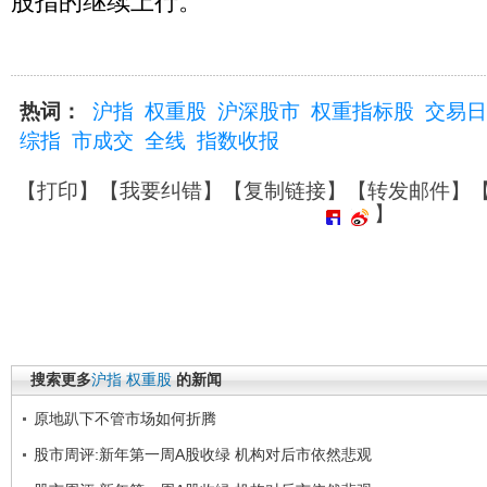
股指的继续上行。
热词：
沪指
权重股
沪深股市
权重指标股
交易日
综指
市成交
全线
指数收报
【
打印
】【
我要纠错
】【
复制链接
】【
转发邮件
】
】
搜索更多
沪指
权重股
的新闻
原地趴下不管市场如何折腾
股市周评:新年第一周A股收绿 机构对后市依然悲观