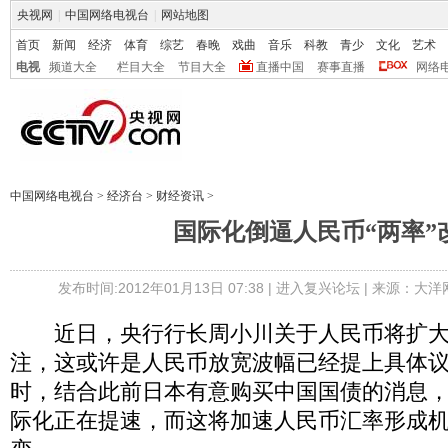
央视网
|
中国网络电视台
|
网站地图
首页
新闻
经济
体育
综艺
春晚
戏曲
音乐
科教
青少
文化
艺术
电视
频道大全
栏目大全
节目大全
直播中国
赛事直播
网络
中国网络电视台
>
经济台
>
财经资讯
>
国际化倒逼人民币“两率”
发布时间:2012年01月13日 07:38 |
进入复兴论坛
| 来源：大洋
近日，央行行长周小川关于人民币将扩大
注，这或许是人民币放宽波幅已经提上具体
时，结合此前日本有意购买中国国债的消息
际化正在提速，而这将加速人民币汇率形成