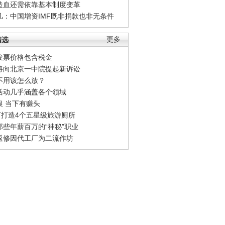
造血还需依靠基本制度变革
凡：中国增资IMF既非捐款也非无条件
精选
更多
发票价格包含税金
将向北京一中院提起新诉讼
不用该怎么放？
活动几乎涵盖各个领域
银 当下有赚头
0万打造4个五星级旅游厕所
那些年薪百万的“神秘”职业
返修因代工厂为二流作坊