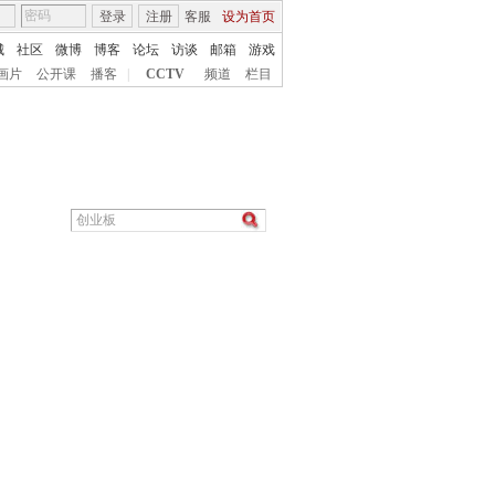
登录
注册
客服
设为首页
城
社区
微博
博客
论坛
访谈
邮箱
游戏
画片
公开课
播客
|
CCTV
频道
栏目