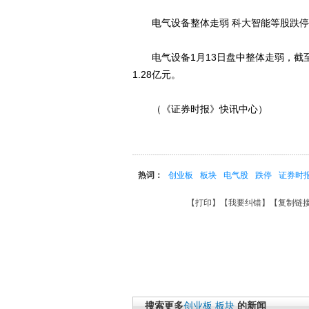
电气设备整体走弱 科大智能等股跌停
电气设备1月13日盘中整体走弱，截至13:
1.28亿元。
（《证券时报》快讯中心）
热词：
创业板
板块
电气股
跌停
证券时
【
打印
】【
我要纠错
】【
复制链
搜索更多
创业板
板块
的新闻