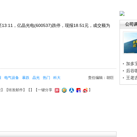
公司
11，亿晶光电(600537)跌停，现报18.51元，成交额为
加多
后谷
王老
报
电气设备
暴跌
晶光
热门
科大
责任编辑：胡巨
接
】【
转发邮件
】【
】
【一键分享
】