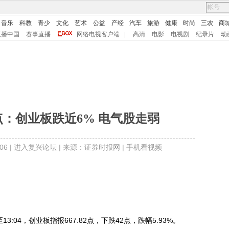
音乐
科教
青少
文化
艺术
公益
产经
汽车
旅游
健康
时尚
三农
商
直播中国
赛事直播
网络电视客户端
|
高清
电影
电视剧
纪录片
动
：创业板跌近6% 电气股走弱
6 |
进入复兴论坛
| 来源：证券时报网 |
手机看视频
04，创业板指报667.82点，下跌42点，跌幅5.93%。