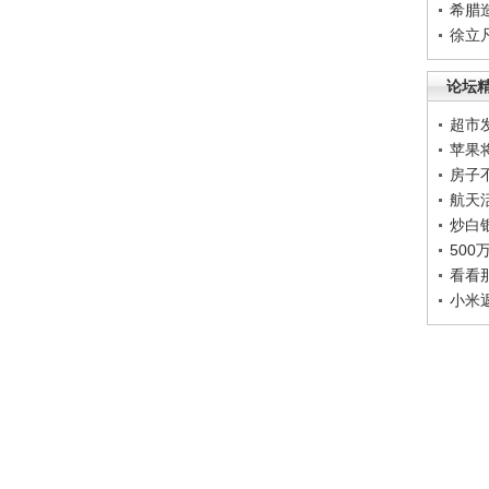
希腊
徐立
论坛
超市
苹果
房子
航天
炒白
50
看看
小米