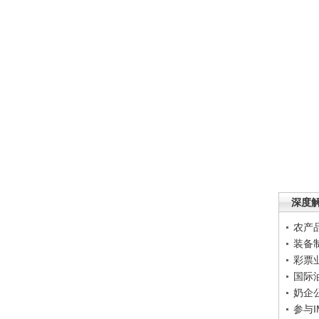
深度
农产
装备
彩票
国际
奶企
参与