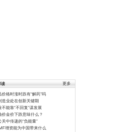
解读
更多
品价格时涨时跌有“解药”吗
制造业处在创新关键期
业不能靠“不回复”谋发展
油价金价下跌意味什么？
公关中传递的“负能量”
IMF增资能为中国带来什么