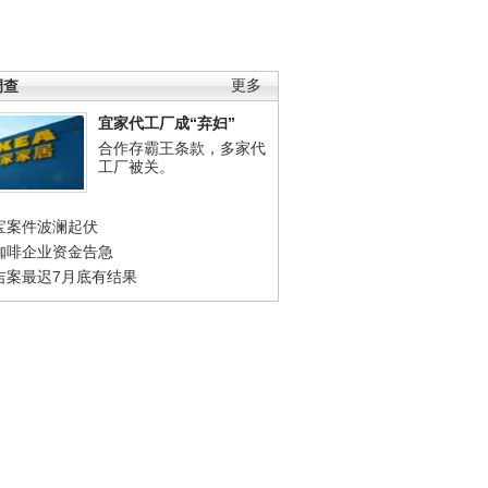
调查
更多
宜家代工厂成“弃妇”
合作存霸王条款，多家代
工厂被关。
宝案件波澜起伏
咖啡企业资金告急
吉案最迟7月底有结果