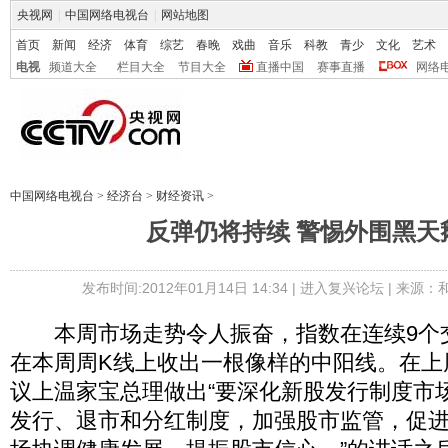
央视网
|
中国网络电视台
|
网站地图
首页
新闻
经济
体育
综艺
春晚
戏曲
音乐
科教
青少
文化
艺术
电视
频道大全
栏目大全
节目大全
直播中国
赛事直播
网络
中国网络电视台
>
经济台
>
财经资讯
>
反弹仍将持续 警惕外围黑天
发布时间:2012年01月14日 14:34 |
进入复兴论坛
| 来源：
本周市场走势令人振奋，指数在连续9个
在本周周K线上收出一根像样的中阳线。在上
议上温家宝总理做出“要深化新股发行制度市
发行、退市和分红制度，加强股市监管，促