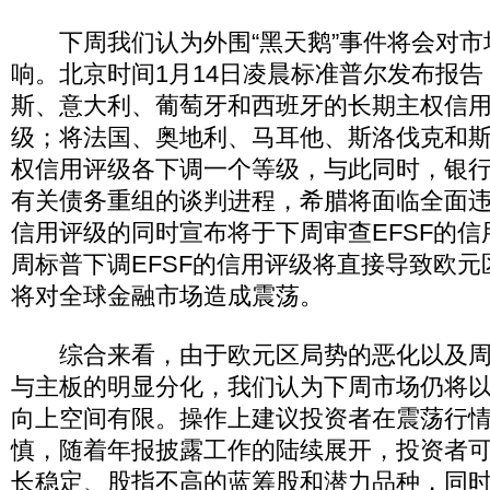
下周我们认为外围“黑天鹅”事件将会对市
响。北京时间1月14日凌晨标准普尔发布报
斯、意大利、葡萄牙和西班牙的长期主权信
级；将法国、奥地利、马耳他、斯洛伐克和
权信用评级各下调一个等级，与此同时，银
有关债务重组的谈判进程，希腊将面临全面
信用评级的同时宣布将于下周审查EFSF的
周标普下调EFSF的信用评级将直接导致欧
将对全球金融市场造成震荡。
综合来看，由于欧元区局势的恶化以及周
与主板的明显分化，我们认为下周市场仍将
向上空间有限。操作上建议投资者在震荡行
慎，随着年报披露工作的陆续展开，投资者
长稳定、股指不高的蓝筹股和潜力品种，同