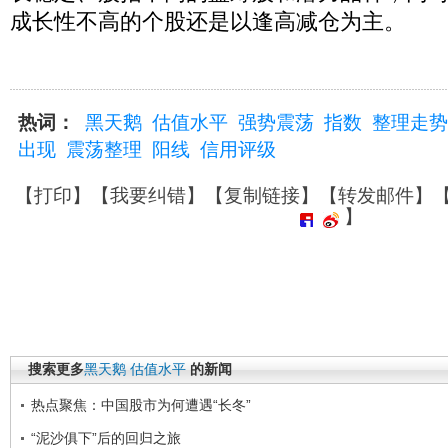
成长性不高的个股还是以逢高减仓为主。
热词：
黑天鹅
估值水平
强势震荡
指数
整理走势
出现
震荡整理
阳线
信用评级
【
打印
】【
我要纠错
】【
复制链接
】【
转发邮件
】
】
搜索更多
黑天鹅
估值水平
的新闻
热点聚焦：中国股市为何遭遇“长冬”
“泥沙俱下”后的回归之旅