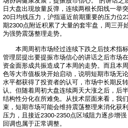
场协调健康发展，提振股市信心。”的讲话之
日大盘出现放量反弹，连续两根长阳线一举突
20日均线压力，沪指逼近前期重要的压力位2
期2300点附近积累了大量的套牢盘，周三开
为强势震荡整理走势。
本周周初市场经过连续下跌之后技术指标
管理层提出要提振市场信心的讲话之后市场
资金面形成共振造成了本周的走势。而且本
色等大市值板块开始启动，说明短期市场无
水平都获得了投资者的认可，市场中长期反
认。但随着周初大盘连续两天大涨之后，后
结构性分化在所难免。从技术层面来看，我
束，短期市场可能会维持震荡整理来消化获
压力，且接近2300-2350点区域阻力逐步
回调也属于正常调整。