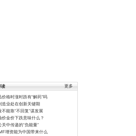
解读
更多
品价格时涨时跌有“解药”吗
制造业处在创新关键期
业不能靠“不回复”谋发展
油价金价下跌意味什么？
公关中传递的“负能量”
IMF增资能为中国带来什么