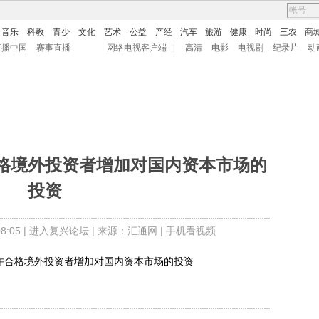
音乐
科教
青少
文化
艺术
公益
产经
汽车
旅游
健康
时尚
三农
商
直播中国
赛事直播
网络电视客户端
|
高清
电影
电视剧
纪录片
动
格境外投资者增加对国内资本市场的
投资
:05 |
进入复兴论坛
| 来源：汇通网 |
手机看视频
许合格境外投资者增加对国内资本市场的投资