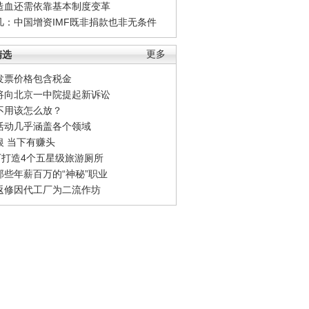
造血还需依靠基本制度变革
凡：中国增资IMF既非捐款也非无条件
精选
更多
发票价格包含税金
将向北京一中院提起新诉讼
不用该怎么放？
活动几乎涵盖各个领域
银 当下有赚头
0万打造4个五星级旅游厕所
那些年薪百万的“神秘”职业
返修因代工厂为二流作坊