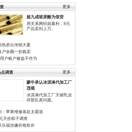
调查
更多
超九成玻尿酸为假货
用关系网织就暴利，8元
产品卖到上万。
素热牵出传销大案
账户余额一折贱卖
店用户账户被盗不作为
热点调查
更多
蒙牛承认冰淇淋代加工厂
违规
冰淇淋代加工厂天辅乳业
存脏乱差问题。
协：苹果维修条款太霸道
0元天价粽子调查
家乐福涉嫌价格欺诈