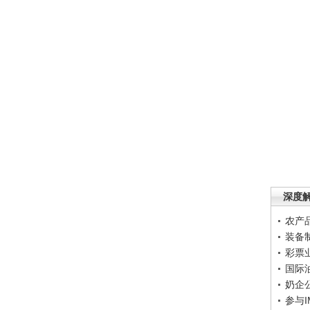
深度
农产
装备
彩票
国际
奶企
参与