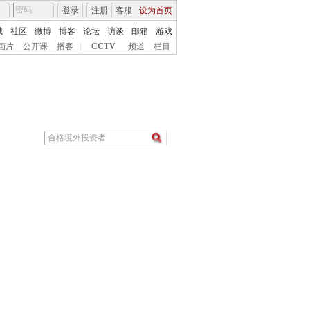
登录
注册
客服
设为首页
城
社区
微博
博客
论坛
访谈
邮箱
游戏
画片
公开课
播客
|
CCTV
频道
栏目