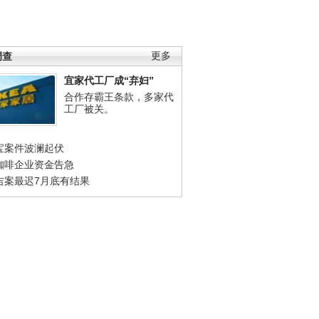
调查
更多
宜家代工厂成“弃妇”
合作存霸王条款，多家代
工厂被关。
宝案件波澜起伏
咖啡企业资金告急
吉案最迟7月底有结果