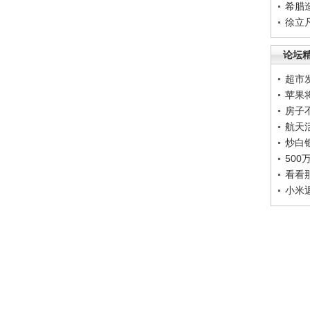
希腊
徐立
论坛
超市
苹果
房子
航天
炒白
50
看看
小米