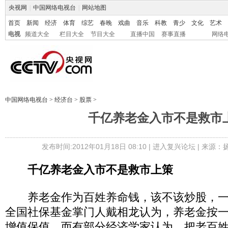
央视网
|
中国网络电视台
|
网站地图
首页
新闻
经济
体育
综艺
春晚
戏曲
音乐
科教
青少
文化
艺术
电视
频道大全
栏目大全
节目大全
直播中国
赛事直播
网络
中国网络电视台
>
经济台
>
股票
>
千亿养老金入市不是救市
发布时间:2012年01月18日 08:10 |
进入复兴论坛
| 来源：
千亿养老金入市不是救市上策
养老金作为百姓养命钱，该不该炒股，一
全国社保基金掌门人戴相龙认为，养老金按
增值保值，而有部分经济学家认为，把老百姓