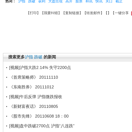
热词：
沪指
跌破
获利
大盘出现
高开
股票
和讯
快讯
关口
截止
【
打印
】【
我要纠错
】【
复制链接
】【
转发邮件
】【
】
【一键分享
搜索更多
沪指
跌破
的新闻
[视频]沪指大跌2.14% 失守2200点
《首席策略师》 20111110
《东南胜券》 20111012
[视频]午后反弹 沪指微跌报收
《新财富夜话》 20110805
《股市先锋》 20110608 18：00
[视频]盘中跌破2700点 沪指“八连跌”