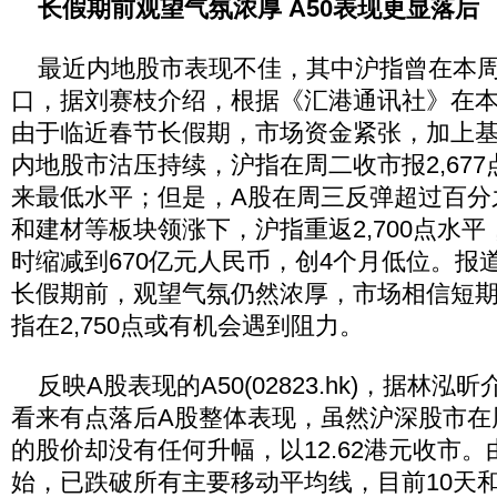
长假期前观望气氛浓厚 A50表现更显落后
最近内地股市表现不佳，其中沪指曾在本周初
口，据刘赛枝介绍，根据《汇港通讯社》在
由于临近春节长假期，市场资金紧张，加上
内地股市沽压持续，沪指在周二收市报2,677
来最低水平；但是，A股在周三反弹超过百分
和建材等板块领涨下，沪指重返2,700点水
时缩减到670亿元人民币，创4个月低位。报
长假期前，观望气氛仍然浓厚，市场相信短
指在2,750点或有机会遇到阻力。
反映A股表现的A50(02823.hk)，据林
看来有点落后A股整体表现，虽然沪深股市在
的股价却没有任何升幅，以12.62港元收市。
始，已跌破所有主要移动平均线，目前10天和