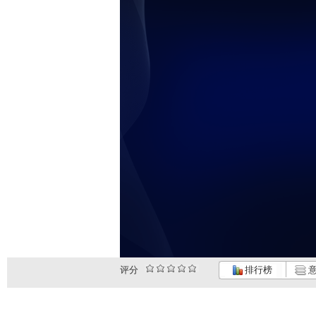
评分
排行榜
意