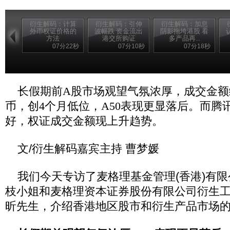
衍生解码：计算
衍生解码：引伸
衍生解码：加息
外币权证价格的
波幅跌 资金流出
阴影拖垮港股 看
方法
港交所购证
多产品再...
07分22秒
07分10秒
07分18秒
长假期前A股市场观望气氛浓厚，成交金额缩
币，创4个月低位，A50表现更显落后。而腾
好，权证成交金额现上升趋势。
文/衍生解码嘉宾主持 曹梦媛
我们今天专访了麦格理基金管理(香港)有限
枝小姐和麦格理资本证券股份有限公司衍生
昕先生，介绍香港地区股市和衍生产品市场