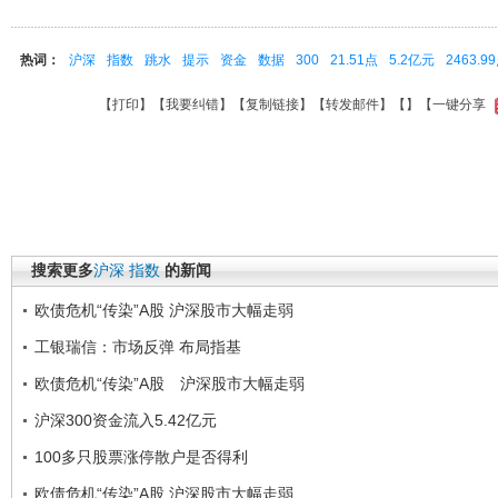
热词：
沪深
指数
跳水
提示
资金
数据
300
21.51点
5.2亿元
2463.9
【
打印
】【
我要纠错
】【
复制链接
】【
转发邮件
】【
】
【一键分享
搜索更多
沪深
指数
的新闻
欧债危机“传染”A股 沪深股市大幅走弱
工银瑞信：市场反弹 布局指基
欧债危机“传染”A股 沪深股市大幅走弱
沪深300资金流入5.42亿元
100多只股票涨停散户是否得利
欧债危机“传染”A股 沪深股市大幅走弱