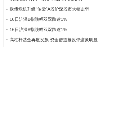
欧债危机升级“传染”A股沪深股市大幅走弱
16日沪深B指跌幅双双跌逾1%
16日沪深B指跌幅双双跌逾1%
高杠杆基金再度发飙 资金借道抢反弹迹象明显