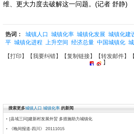
维、更大力度去破解这一问题。(记者 舒静)
热词：
城镇人口
城镇化率
城镇化发展
城镇化建
平
城镇化进程
上升空间
经济总量
中国城镇化
城
【
打印
】【
我要纠错
】【
复制链接
】【
转发邮件
】
】
搜索更多
城镇人口
城镇化率
的新闻
[县域三问]建新村发展外贸 多措施助力城镇化
《晚间报道-四川》 20111015