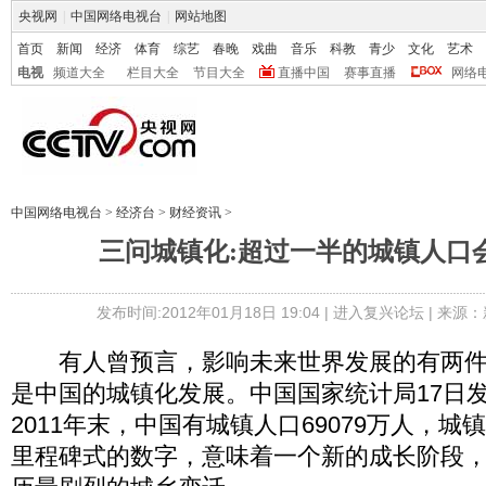
央视网
|
中国网络电视台
|
网站地图
首页
新闻
经济
体育
综艺
春晚
戏曲
音乐
科教
青少
文化
艺术
电视
频道大全
栏目大全
节目大全
直播中国
赛事直播
网络
中国网络电视台
>
经济台
>
财经资讯
>
三问城镇化:超过一半的城镇人口
发布时间:2012年01月18日 19:04 |
进入复兴论坛
| 来源：
有人曾预言，影响未来世界发展的有两件
是中国的城镇化发展。中国国家统计局17日
2011年末，中国有城镇人口69079万人，
里程碑式的数字，意味着一个新的成长阶段