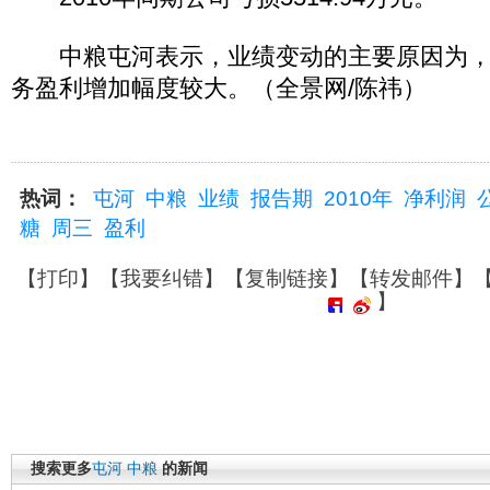
中粮屯河表示，业绩变动的主要原因为，
务盈利增加幅度较大。（全景网/陈祎）
热词：
屯河
中粮
业绩
报告期
2010年
净利润
糖
周三
盈利
【
打印
】【
我要纠错
】【
复制链接
】【
转发邮件
】
】
搜索更多
屯河
中粮
的新闻