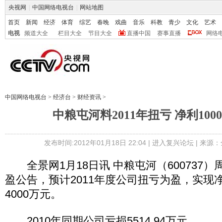
央视网
|
中国网络电视台
|
网站地图
首页
新闻
经济
体育
综艺
春晚
戏曲
音乐
科教
青少
文化
艺术
电视
频道大全
栏目大全
节目大全
直播中国
赛事直播
网络
中国网络电视台
>
经济台
>
财经资讯
>
中粮屯河料2011年扭亏 净利1000
发布时间:2012年01月18日 22:04 |
进入复兴论坛
| 来源：
全景网1月18日讯 中粮屯河（600737
盈公告，预计2011年度公司扭亏为盈，实现净
4000万元。
2010年同期公司亏损5514.94万元。