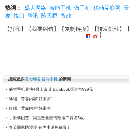
热词：
盛大网络
智能手机
做手机
移动互联网
天
象
接口
腾讯
陈天桥
备战
【
打印
】【
我要纠错
】【
复制链接
】【
转发邮件
】
】
搜索更多
盛大网络
智能手机
的新闻
盛大手机最快4月上市 走Bambook渠道售999元
终端：背靠内容“好乘凉”
终端：背靠内容“好乘凉”
手游新困惑：渠道数量翻倍致推广费增5成
春节回家路漫漫 有声小说免费听！