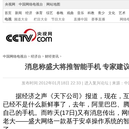
央视网
|
中国网络电视台
|
网站地图
首页
新闻
经济
体育
综艺
春晚
戏曲
音乐
科教
青少
文化
艺术
电视
频道大全
栏目大全
节目大全
直播中国
赛事直播
网络
中国网络电视台
>
经济台
>
财经资讯
>
消息称盛大将推智能手机 专家建
发布时间:2012年01月18日 22:33 |
进入复兴论坛
| 来源：中
据经济之声《天下公司》报道，现在，互
已经不是什么新鲜事了，去年，阿里巴巴、
自己的手机。而昨天(17日)又有消息传出，
老大——盛大网络一款基于安卓操作系统的