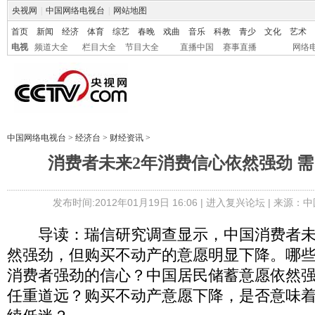
央视网
|
中国网络电视台
|
网站地图
首页
新闻
经济
体育
综艺
春晚
戏曲
音乐
科教
青少
文化
艺术
电视
频道大全
栏目大全
节目大全
直播中国
赛事直播
网络
中国网络电视台
>
经济台
>
财经资讯
>
消费者未来2年消费信心依然强劲 
发布时间:2012年01月19日 16:06 |
进入复兴论坛
| 来源：中
导读：瑞信研究调查显示，中国消费者未
然强劲，但购买不动产的意愿明显下降。哪
消费者强劲的信心？中国居民储蓄意愿依然
任重道远？购买不动产意愿下降，是否意味