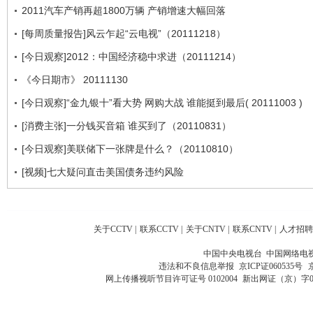
2011汽车产销再超1800万辆 产销增速大幅回落
[每周质量报告]风云乍起“云电视”（20111218）
[今日观察]2012：中国经济稳中求进（20111214）
《今日期市》 20111130
[今日观察]“金九银十”看大势 网购大战 谁能挺到最后( 20111003 )
[消费主张]一分钱买音箱 谁买到了（20110831）
[今日观察]美联储下一张牌是什么？（20110810）
[视频]七大疑问直击美国债务违约风险
关于CCTV
|
联系CCTV
|
关于CNTV
|
联系CNTV
|
人才招聘
中国中央电视台 中国网络电
违法和不良信息举报
京ICP证060535号
网上传播视听节目许可证号 0102004
新出网证（京）字0