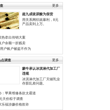
调查
更多
超九成玻尿酸为假货
用关系网织就暴利，8元
产品卖到上万。
素热牵出传销大案
账户余额一折贱卖
店用户账户被盗不作为
热点调查
更多
蒙牛承认冰淇淋代加工厂
违规
冰淇淋代加工厂天辅乳业
存脏乱差问题。
协：苹果维修条款太霸道
0元天价粽子调查
家乐福涉嫌价格欺诈