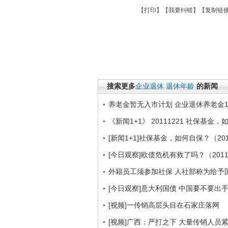
【
打印
】【
我要纠错
】【
复制链
搜索更多
企业退休
退休年龄
的新闻
养老金暂无入市计划 企业退休养老金
《新闻1+1》 20111221 社保基金
[新闻1+1]社保基金，如何自保？（201
[今日观察]欧债危机有救了吗？（2011
外籍员工须参加社保 人社部称为给予
[今日观察]意大利国债 中国要不要出手(2
[视频]一传销高层头目在石家庄落网
[视频]广西：严打之下 大量传销人员