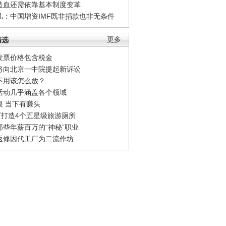
造血还需依靠基本制度变革
凡：中国增资IMF既非捐款也非无条件
精选
更多
发票价格包含税金
将向北京一中院提起新诉讼
不用该怎么放？
活动几乎涵盖各个领域
银 当下有赚头
0万打造4个五星级旅游厕所
那些年薪百万的“神秘”职业
返修因代工厂为二流作坊