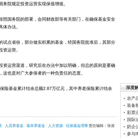
国务院规定投资运营实现保值增值。
照国务院的部署，会同财政部等有关部门，在确保基金安全
具体办法。
试点省份，部分做实积累的基金，经国务院批准后，其部分
投资运营。
资运营渠道，研究后在办法中加以明确，但总的原则是要确
，这也是对广大参保者的一种负责任的态度。
深度
保险基金累计结余总额2.87万亿元，其中养老保险累计结余
农产
装备
彩票
国际
策
人员养老金
基本养老金
人力资源
社保基金理事
责任编辑：张崖
奶企
参与