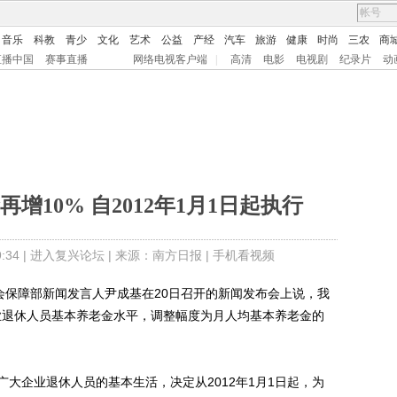
音乐
科教
青少
文化
艺术
公益
产经
汽车
旅游
健康
时尚
三农
商
直播中国
赛事直播
网络电视客户端
|
高清
电影
电视剧
纪录片
动
增10% 自2012年1月1日起执行
34 |
进入复兴论坛
| 来源：南方日报 |
手机看视频
保障部新闻发言人尹成基在20日召开的新闻发布会上说，我
企业退休人员基本养老金水平，调整幅度为月人均基本养老金的
企业退休人员的基本生活，决定从2012年1月1日起，为