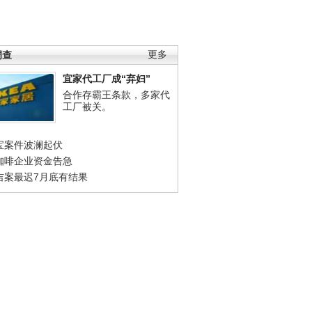
调查
更多
宜家代工厂成“弃妇”
合作存霸王条款，多家代
工厂被关。
宝案件波澜起伏
咖啡企业资金告急
吉案最迟7月底有结果