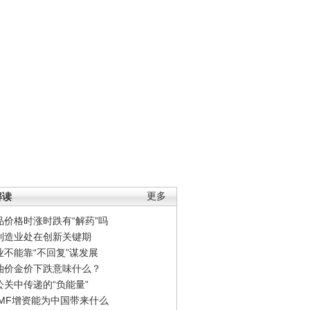
解读
更多
品价格时涨时跌有“解药”吗
制造业处在创新关键期
业不能靠“不回复”谋发展
油价金价下跌意味什么？
公关中传递的“负能量”
IMF增资能为中国带来什么