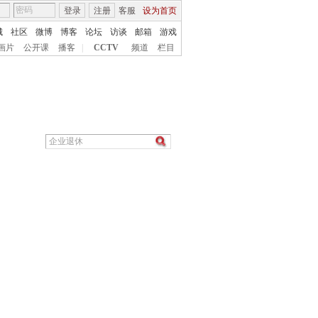
登录
注册
客服
设为首页
城
社区
微博
博客
论坛
访谈
邮箱
游戏
画片
公开课
播客
|
CCTV
频道
栏目