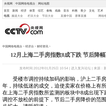
央视网
|
中国网络电视台
|
网站地图
首页
新闻
经济
体育
综艺
春晚
戏曲
音乐
科教
青少
文化
艺术
电视
频道大全
栏目大全
节目大全
直播中国
赛事直播
网络
中国网络电视台
>
经济台
>
财经资讯
>
12月上海二手房指数8成下跌 节后降
发布时间:2012年01月25日 10:54 |
进入复兴论坛
| 来源：
受楼市调控持续加码的影响，沪上二手房在
年，持续低迷的成交，迫使卖家在价格上有所
在上海二手房指数所监测的板块中8成出现下
调控不放松的前提下，节后二手房降价的范