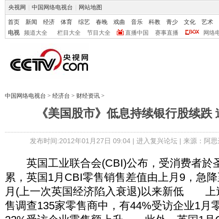
央视网
|
中国网络电视台
|
网站地图
首页
新闻
经济
体育
综艺
春晚
戏曲
音乐
科教
青少
文化
艺术
电视
频道大全
栏目大全
节目大全
直播中国
赛事直播
网络
中国网络电视台
>
经济台
>
财经资讯
>
《美国股市》低息持续银行股续跌 
发布时间:2012年01月27日 09:04 |
进入复兴论坛
| 来源：阿思
英国工业联合会(CBI)公布，受消费者於
累，英国1月CBI零售销售差值由上月9，急降至
月(上一次英国经济陷入衰退)以来新低 上述
售调查135家零售商中，有44%受访企业1