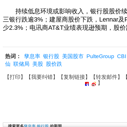
持续低息环境或影响收入，银行股股价续
三银行跌逾3%；建屋商股价下跌，Lennar及Pu
少2.3%；电讯商AT&T业绩表现逊预期，股价跌
热词：
孳息率
银行股
美国股市
PulteGroup
CBI
仙
联储局
美股
股价跌
【
打印
】【
我要纠错
】【
复制链接
】【
转发邮件
】
】
搜索更多
孳息率
银行股
的新闻