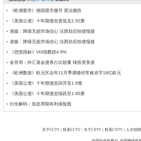
《欧洲股市》德国股市微升 英法微跌
《美国公债》十年期债息曾低见1.92厘
港媒：降级无损市场信心 法西劫后拍债报捷
港媒：降级无损市场信心 法西劫后拍债报捷
《恐慌指标》VIX指数跌4.9%
金管局：外汇基金债券占比较重 续投资美债
《欧洲数据》欧元区去年11月季调後经常账赤字18亿欧元
《美国公债》十年期债息回升至1.9厘
《美国公债》十年期债息续跌至1.85厘
衍生解码：加息周期有利保险股
关于CCTV
|
联系CCTV
|
关于CNTV
|
联系CNTV
|
人才招聘
中国中央电视台 中国网络电