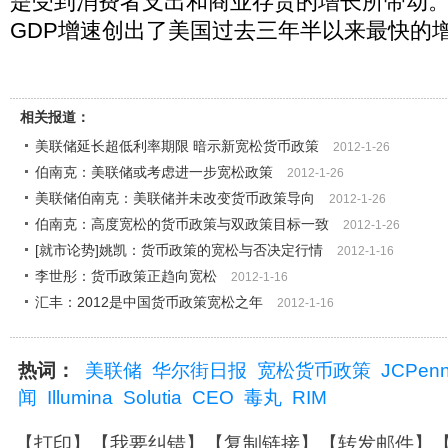
是受到消费者支出和商业存货的增长所带动。据
GDP增速创出了美国过去三年半以来最快的
相关报道：
美联储延长超低利率期限 暗示新宽松货币政策
2012-1-26
伯南克：美联储或考虑进一步宽松政策
2012-1-26
美联储伯南克：美联储并未改变货币政策导向
2012-1-26
伯南克：高度宽松的货币政策与双政策目标一致
2012-1-26
[就市论势]姚凯：货币政策的宽松与否决定行情
2012-1-16
李世彤：货币政策正趋向宽松
2012-1-16
汇丰：2012是中国货币政策宽松之年
2012-1-16
热词：
美联储
华尔街日报
宽松货币政策
JCPen
闻
Illumina
Solutia
CEO
毒丸
RIM
【
打印
】【
我要纠错
】【
复制链接
】【
转发邮件
】