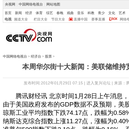
央视网
|
中国网络电视台
|
网站地图
首页
新闻
经济
体育
综艺
春晚
戏曲
音乐
科教
青少
文化
艺术
电视
频道大全
栏目大全
节目大全
直播中国
赛事直播
网络
中国网络电视台
>
经济台
>
股票
>
本周华尔街十大新闻：美联储维持
发布时间:2012年01月29日 07:15 |
进入复兴论坛
| 来源：
腾讯财经讯 北京时间1月28日上午消息
由于美国政府发布的GDP数据不及预期，美
琼斯工业平均指数下跌74.17点，跌幅为0.58%
纳斯达克综合指数上涨11.27点，涨幅为0.40%