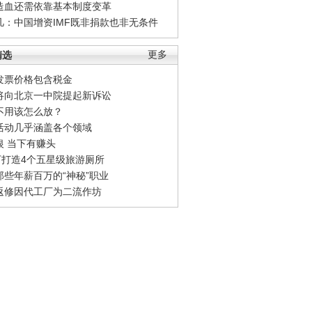
造血还需依靠基本制度变革
凡：中国增资IMF既非捐款也非无条件
精选
更多
发票价格包含税金
将向北京一中院提起新诉讼
不用该怎么放？
活动几乎涵盖各个领域
银 当下有赚头
0万打造4个五星级旅游厕所
那些年薪百万的“神秘”职业
返修因代工厂为二流作坊