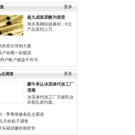
调查
更多
超九成玻尿酸为假货
用关系网织就暴利，8元
产品卖到上万。
素热牵出传销大案
账户余额一折贱卖
店用户账户被盗不作为
热点调查
更多
蒙牛承认冰淇淋代加工厂
违规
冰淇淋代加工厂天辅乳业
存脏乱差问题。
协：苹果维修条款太霸道
0元天价粽子调查
家乐福涉嫌价格欺诈