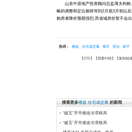
山东中原地产投资顾问总监薄夫利称,开
略的调整和定位都得等到2月底3月初以后
购房者降价预期强烈,而省城房价暂不会出
热词：
楼盘
住宅成交量
楼市
营业
春节
【
打印
】【
我要纠错
】【
复制链
搜索更多
楼盘
住宅成交量
的新闻
“破五”开市难改冷滞格局
“破五”开市难改冷滞格局