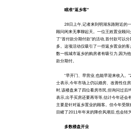
瞄准“返乡客”
28日上午,记者来到明湖东路附近的一
顾问闲来无事聊起天。一位王姓置业顾问介
了“首付款分期付款”的活动,首付款可以
多。这项活动仅吸引了一些返乡置业的客户
数一线城市返乡的购房者有吸引力,因为他
款分期付。
“早开门、早营业,也能早迎来收入。”2
士表示,今年市场上仍以婚房、改善性住房
时,该楼盘来了四位看房市民,但询问过后
表示,出手买房还要再等等,估计今年还会
主要是针对返乡置业的顾客。但今年受限购
目睹了2011年年末的降价风潮后,也会转
多数楼盘开业