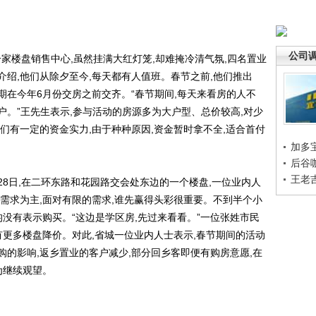
公司
家楼盘销售中心,虽然挂满大红灯笼,却难掩冷清气氛,四名置业
绍,他们从除夕至今,每天都有人值班。春节之前,他们推出
分期在今年6月份交房之前交齐。“春节期间,每天来看房的人不
。”王先生表示,参与活动的房源多为大户型、总价较高,对少
们有一定的资金实力,由于种种原因,资金暂时拿不全,适合首付
加多
后谷
王老
8日,在二环东路和花园路交会处东边的一个楼盘,一位业内人
需求为主,面对有限的需求,谁先赢得头彩很重要。不到半个小
均没有表示购买。“这边是学区房,先过来看看。”一位张姓市民
有更多楼盘降价。对此,省城一位业内人士表示,春节期间的活动
的影响,返乡置业的客户减少,部分回乡客即便有购房意愿,在
为继续观望。