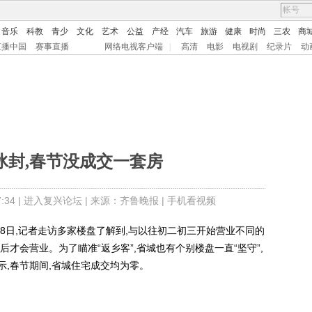
音乐
科教
青少
文化
艺术
公益
产经
汽车
旅游
健康
时尚
三农
商
直播中国
赛事直播
网络电视客户端
|
高清
电影
电视剧
纪录片
动
冰封,春节没成交一套房
34 |
进入复兴论坛
| 来源：齐鲁晚报 |
手机看视频
8日,记者走访多家楼盘了解到,与以往初二初三开始营业不同的
前后才会营业。为了瞄准“返乡客”,省城也有个别楼盘一直“坚守”,
,春节期间,省城住宅成交均为零。