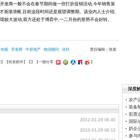
发商一般不会在春节期间做一些打折促销活动,今年销售策
才渐渐清晰,目前这段时间还是观望调整期。该业内人士介绍,
现较大波动,双方还处于博弈中,一二月份的形势不会好转。
冬眠
开发商
中原地产
物业顾问
冰封
责任编辑：张崖
接
】【
转发邮件
】【
】
【一键分享
】
深度
农产
装备
彩票
2012-01-29 06:40
国际
奶企
2012-01-29 06:12
参与