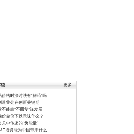
解读
更多
品价格时涨时跌有“解药”吗
制造业处在创新关键期
业不能靠“不回复”谋发展
油价金价下跌意味什么？
公关中传递的“负能量”
IMF增资能为中国带来什么