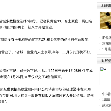
315
城多数楼盘选择“冬眠”。记者从黄金99、名士豪庭、历山名
到,他们均到初七、初八才开始营业。
胎盘
期间没有推出相应的优惠活动,相关优惠仍然执行年前政策。
京东
1号
营业了。”省城一位业内人士表示,今年一二月份的形势不好,
财经
市场。成交数字显示,从1月22日开始至1月28日,住宅成
出现在1月26日,当天仅成交了4套储藏室。
,世联怡高物业顾问有限公司济南市场部经理梁伟表示,每
中消
,春节期间,各大楼盘一般是在初四之后陆续有人开始值班。梁伟
188
业”。
武汉