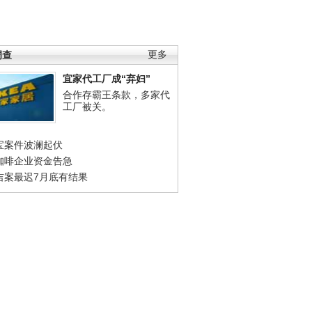
调查
更多
宜家代工厂成“弃妇”
合作存霸王条款，多家代
工厂被关。
宝案件波澜起伏
咖啡企业资金告急
吉案最迟7月底有结果