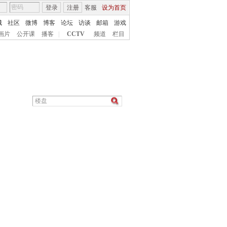
登录
注册
客服
设为首页
城
社区
微博
博客
论坛
访谈
邮箱
游戏
画片
公开课
播客
|
CCTV
频道
栏目