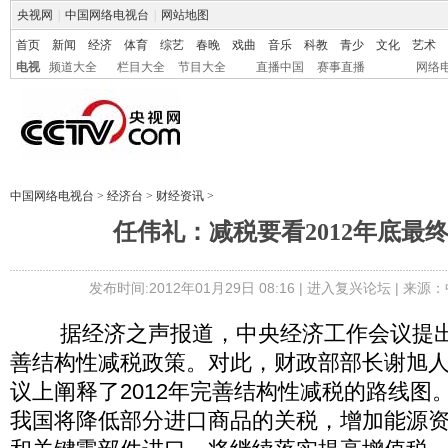
央视网
|
中国网络电视台
|
网站地图
首页
新闻
经济
体育
综艺
春晚
戏曲
音乐
科教
青少
文化
艺术
电视
频道大全
栏目大全
节目大全
直播中国
赛事直播
网络
中国网络电视台
>
经济台
>
财经资讯
>
任伟礼：减税要看2012年底最
发布时间:2012年01月29日 08:16 |
进入复兴论坛
| 来源：
据经济之声报道，中央经济工作会议提出，
善结构性减税政策。对此，财政部部长谢旭
议上阐释了2012年完善结构性减税的路线图。
我国将降低部分进口商品的关税，增加能源