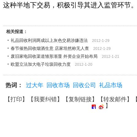
这种半地下交易，积极引导其进入监管环节
相关报道：
礼品回收利润两成以上灰色交易涉嫌违法
2012-1-29
春节催热回收烟酒生意 店家坦然称无人查
2012-1-29
废旧家电回收渠道雏形渐显 外资企业开始布局
2012-1-21
欧盟立法加大电子垃圾回收力度
2012-1-20
热词：
过大年
回收市场
回收公司
礼品市场
【
打印
】【
我要纠错
】【
复制链接
】【
转发邮件
】
】