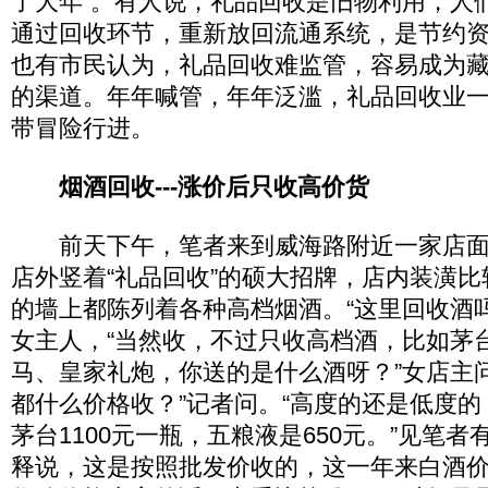
了大年”。有人说，礼品回收是旧物利用，人
通过回收环节，重新放回流通系统，是节约
也有市民认为，礼品回收难监管，容易成为
的渠道。年年喊管，年年泛滥，礼品回收业
带冒险行进。
烟酒回收---涨价后只收高价货
前天下午，笔者来到威海路附近一家店面
店外竖着“礼品回收”的硕大招牌，店内装潢
的墙上都陈列着各种高档烟酒。“这里回收酒
女主人，“当然收，不过只收高档酒，比如茅
马、皇家礼炮，你送的是什么酒呀？”女店主
都什么价格收？”记者问。“高度的还是低度
茅台1100元一瓶，五粮液是650元。”见笔
释说，这是按照批发价收的，这一年来白酒