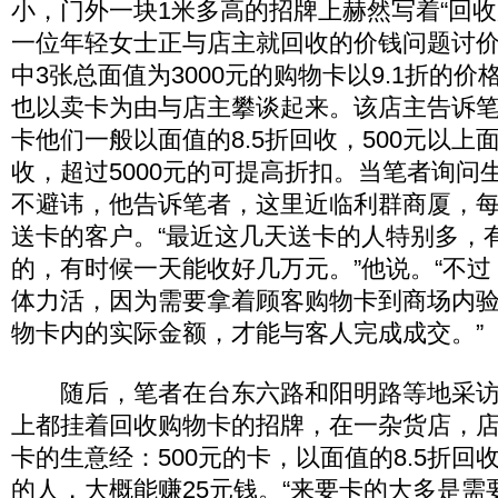
小，门外一块1米多高的招牌上赫然写着“回收
一位年轻女士正与店主就回收的价钱问题讨
中3张总面值为3000元的购物卡以9.1折的
也以卖卡为由与店主攀谈起来。该店主告诉笔
卡他们一般以面值的8.5折回收，500元以上
收，超过5000元的可提高折扣。当笔者询问
不避讳，他告诉笔者，这里近临利群商厦，
送卡的客户。“最近这几天送卡的人特别多，
的，有时候一天能收好几万元。”他说。“不
体力活，因为需要拿着顾客购物卡到商场内验
物卡内的实际金额，才能与客人完成成交。”
随后，笔者在台东六路和阳明路等地采访
上都挂着回收购物卡的招牌，在一杂货店，
卡的生意经：500元的卡，以面值的8.5折回
的人，大概能赚25元钱。“来要卡的大多是需