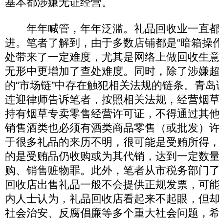
基本都涉嫌无证经营。
年年喊管，年年泛滥。礼品回收业一直都
进。笔者了解到，由于多数店铺都是“暗箱操
处带来了一定难度，尤其是网络上做回收生
无形中更增加了查处难度。同时，除了涉嫌
的“市场链”中存在触犯相关法规的链条。青
连迎律师告诉笔者，按照相关法规，经营烟
持有烟草专卖零售经营许可证，不得通过其
销售酒类也必须有酒类商品零售（或批发）
于很多礼品的来历不明，很可能是受贿所得
的是受贿品仍收购或为其代销，达到一定数
购、销售赃物罪。此外，笔者从市税务部门
回收店出售礼品一般不会提供正规发票，可
内人士认为，礼品回收店看起来不起眼，但
社会治安、反腐倡廉等多个重大社会问题，