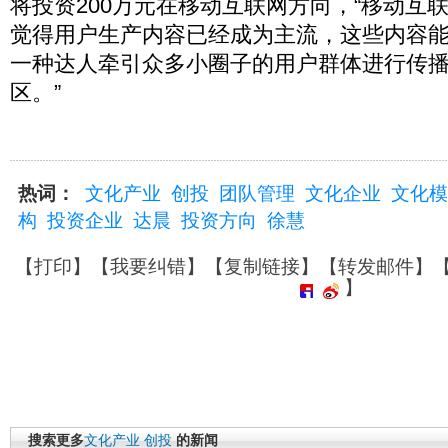
将投资200万元在移动互联网方向，“移动互
觉得用户生产内容已经成为主流，这些内容
一种达人牵引众多小圈子的用户群体进行传
区。”
热词：
文化产业
创投
团队管理
文化企业
文化模
构
投资企业
达晨
投资方向
徐慧
【
打印
】【
我要纠错
】【
复制链接
】【
转发邮件
】
】
搜索更多
文化产业
创投
的新闻