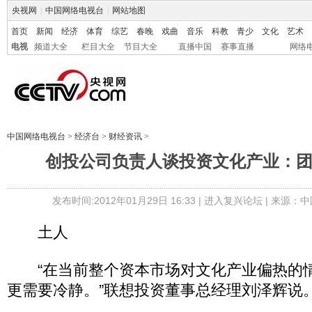
央视网
|
中国网络电视台
|
网站地图
首页
新闻
经济
体育
综艺
春晚
戏曲
音乐
科教
青少
文化
艺术
电视
频道大全
栏目大全
节目大全
直播中国
赛事直播
网络
中国网络电视台
>
经济台
>
财经资讯
>
创投公司负责人谈投资文化产业：
发布时间:2012年01月29日 16:33 |
进入复兴论坛
| 来源：中
土人
“在当前整个资本市场对文化产业偏热的
更需要冷静。”联想投资董事总经理刘泽辉说