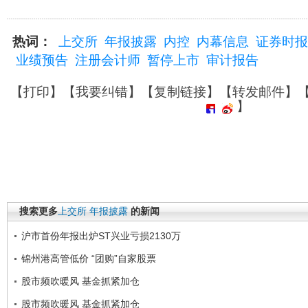
热词：
上交所
年报披露
内控
内幕信息
证券时报
业绩预告
注册会计师
暂停上市
审计报告
【
打印
】【
我要纠错
】【
复制链接
】【
转发邮件
】
】
搜索更多
上交所
年报披露
的新闻
沪市首份年报出炉ST兴业亏损2130万
锦州港高管低价 “团购”自家股票
股市频吹暖风 基金抓紧加仓
股市频吹暖风 基金抓紧加仓