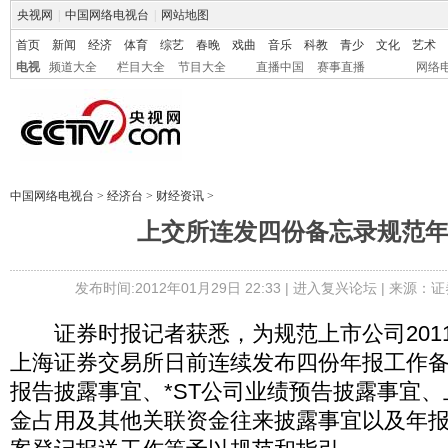
央视网
|
中国网络电视台
|
网站地图
首页
新闻
经济
体育
综艺
春晚
戏曲
音乐
科教
青少
文化
艺术
电视
频道大全
栏目大全
节目大全
直播中国
赛事直播
网络
中国网络电视台
>
经济台
>
财经资讯
>
上交所连发四份备忘录规范
发布时间:2012年01月29日 22:33 |
进入复兴论坛
| 来源：证
证券时报记者获悉，为规范上市公司201
上海证券交易所日前连续发布四份年报工作
报告披露事宜、*ST公司业绩预告披露事宜
金占用及其他关联资金往来披露事宜以及年