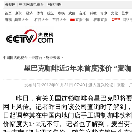
央视网
|
中国网络电视台
|
网站地图
首页
新闻
经济
体育
综艺
春晚
戏曲
音乐
科教
青少
文化
艺术
电视
频道大全
栏目大全
节目大全
直播中国
赛事直播
网络
中国网络电视台
>
经济台
>
财经资讯
>
星巴克咖啡近5年来首度涨价 “麦咖
发布时间:2012年01月31日 07:40 |
进入复兴论坛
| 来源：
昨日，有关美国连锁咖啡商星巴克即将要
网上风传。记者昨日向该公司查询时了解到
日起调整其在中国内地门店手工调制咖啡饮
价幅度为1~2元不等。记者也了解到，麦当