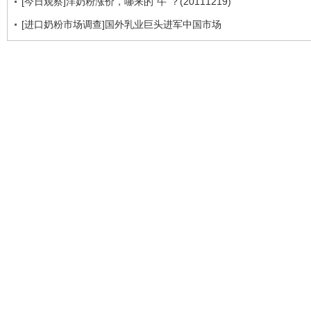
[今日观察]洋奶粉涨价，哪来的“牛”？(20111219)
[进口奶粉市场调查]国外乳业巨头进军中国市场