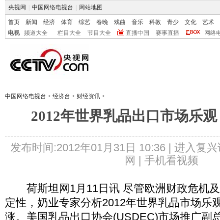
央视网
|
中国网络电视台
|
网站地图
首页
新闻
经济
体育
综艺
春晚
戏曲
音乐
科教
青少
文化
艺术
电视
频道大全
栏目大全
节目大全
直播中国
赛事直播
网络
中国网络电视台
>
经济台
>
财经资讯
>
2012年世界乳品出口市场乐观
发布时间:2012年01月31日 10:36 |
进入复兴
网 |
手机看视频
荷斯坦网1月11日讯 尽管欧洲财政危机
定性，奶业专家分析2012年世界乳品市场乐
涨。美国乳品出口协会(USDEC)市场推广副总裁