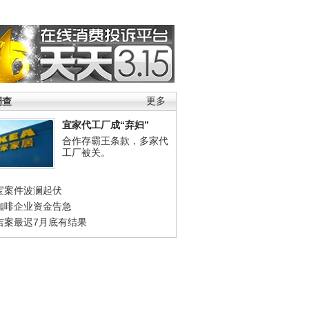
调查
更多
宜家代工厂成“弃妇”
合作存霸王条款，多家代
工厂被关。
宝案件波澜起伏
咖啡企业资金告急
吉案最迟7月底有结果