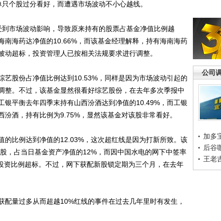
单只个股过分看好，而遭遇市场波动不小心越线。
到市场波动影响，导致原来持有的股票占基金净值比例越
南海药达净值的10.66%，而该基金经理解释，持有海南海药
的被动超标，投资管理人已按相关法规要求进行调整。
公司
股份占净值比例达到10.53%，同样是因为市场波动引起的
调整。不过，该基金显然很看好综艺股份，在去年多次季报中
银平衡去年四季末持有山西汾酒达到净值的10.49%，而工银
汾酒，持有比例为9.75%，显然该基金对该股非常看好。
加多
比例达到净值的12.03%，这次超红线是因为打新所致。该
后谷
10万股，占当日基金资产净值的12%，而因中国水电的网下中签率
王老
其投资比例超标。不过，网下获配新股锁定期为三个月，在去年
配量过多从而超越10%红线的事件在过去几年里时有发生，