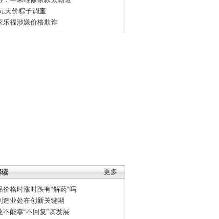
0元天价粽子调查
家乐福涉嫌价格欺诈
解读
更多
品价格时涨时跌有“解药”吗
制造业处在创新关键期
业不能靠“不回复”谋发展