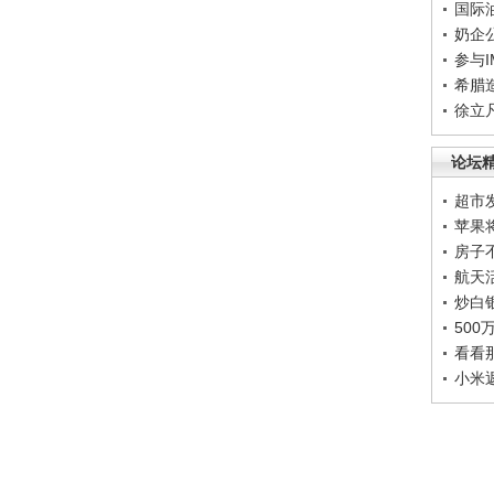
国际
奶企
参与
希腊
徐立
论坛
超市
苹果
房子
航天
炒白
50
看看
小米