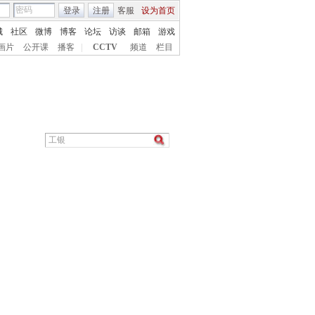
登录
注册
客服
设为首页
城
社区
微博
博客
论坛
访谈
邮箱
游戏
画片
公开课
播客
|
CCTV
频道
栏目