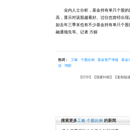
业内人士分析，基金持有单只个股的比
高，显示对该股越看好。过往也曾经出现
如去年三季末也有不少基金持有单只个股
融通领先等。记者 方丽
热词：
工银
个股比例
基金资产净值
基金
信
鸿阳
【
打印
】【
我要纠错
】【
复制链
搜索更多
工银
个股比例
的新闻