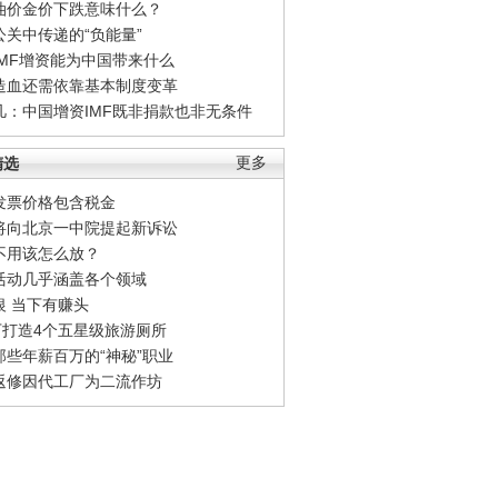
油价金价下跌意味什么？
公关中传递的“负能量”
IMF增资能为中国带来什么
造血还需依靠基本制度变革
凡：中国增资IMF既非捐款也非无条件
精选
更多
发票价格包含税金
将向北京一中院提起新诉讼
不用该怎么放？
活动几乎涵盖各个领域
银 当下有赚头
0万打造4个五星级旅游厕所
那些年薪百万的“神秘”职业
返修因代工厂为二流作坊