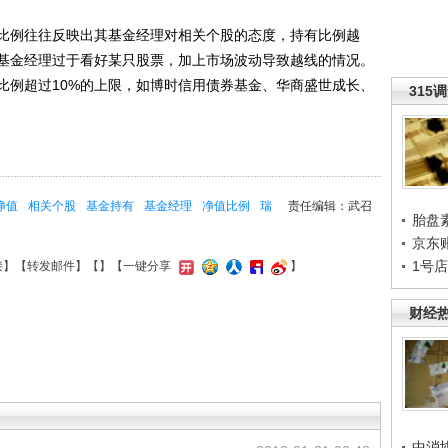
例往往反映出其基金经理对相关个股的态度，持有比例越
基金经理过于看好某只股票，加上市场波动导致越线的情况。
比例超过10%的上限，如博时信用债券基金、华商盛世成长、
315
净值
相关个股
基金持有
基金经理
净值比例
瑞
责任编辑：武召
胎盘
京东
1号
接
】【
转发邮件
】【
】
【一键分享
】
财经
中消