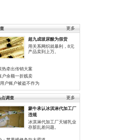
调查
更多
超九成玻尿酸为假货
用关系网织就暴利，8元
产品卖到上万。
素热牵出传销大案
账户余额一折贱卖
店用户账户被盗不作为
热点调查
更多
蒙牛承认冰淇淋代加工厂
违规
冰淇淋代加工厂天辅乳业
存脏乱差问题。
协：苹果维修条款太霸道