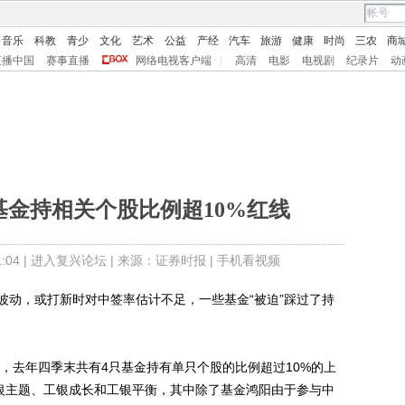
音乐
科教
青少
文化
艺术
公益
产经
汽车
旅游
健康
时尚
三农
商
直播中国
赛事直播
网络电视客户端
|
高清
电影
电视剧
纪录片
动
基金持相关个股比例超10%红线
04 |
进入复兴论坛
| 来源：证券时报 |
手机看视频
动，或打新时对中签率估计不足，一些基金“被迫”踩过了持
，去年四季末共有4只基金持有单只个股的比例超过10%的上
工银主题、工银成长和工银平衡，其中除了基金鸿阳由于参与中