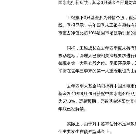
国水电打新所致，其余3只基金全部是对
工银旗下3只基金多为钟情个股，但受
线。季报显示，去年四季末工银主题持有海
市值占净值比超10%是因市场波动引起
同样，工银成长在去年四季度末持有综艺
被动超标，管理人已按相关法规要求进行
都现身第一大重仓股之位。季报还显示，工
平衡在去年三季末的第一大重仓股也为山西
去年四季末基金鸿阳持有中国水电市值的
基金2011年9月29日获配中国水电40
为57.3%，远超预期，导致基金鸿阳对
年底已经解禁。
实际上，由于对中签率估计不足导致获
但主要发生在债券型基金上。