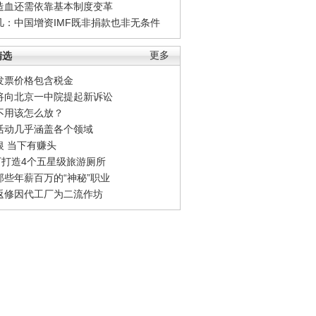
造血还需依靠基本制度变革
凡：中国增资IMF既非捐款也非无条件
精选
更多
发票价格包含税金
将向北京一中院提起新诉讼
不用该怎么放？
活动几乎涵盖各个领域
银 当下有赚头
0万打造4个五星级旅游厕所
那些年薪百万的“神秘”职业
返修因代工厂为二流作坊