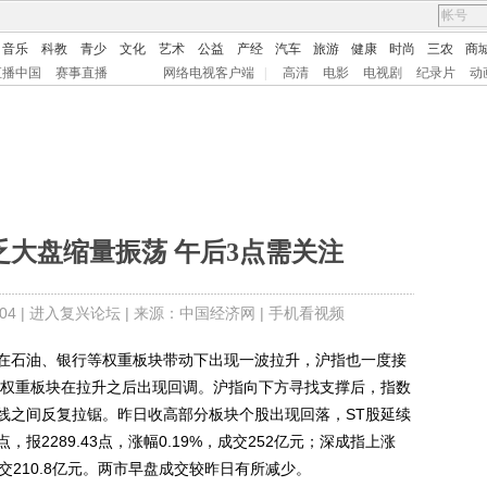
音乐
科教
青少
文化
艺术
公益
产经
汽车
旅游
健康
时尚
三农
商
直播中国
赛事直播
网络电视客户端
|
高清
电影
电视剧
纪录片
动
乏大盘缩量振荡 午后3点需关注
4 |
进入复兴论坛
| 来源：中国经济网 |
手机看视频
石油、银行等权重板块带动下出现一波拉升，沪指也一度接
重，权重板块在拉升之后出现回调。沪指向下方寻找支撑后，指数
线之间反复拉锯。昨日收高部分板块个股出现回落，ST股延续
，报2289.43点，涨幅0.19%，成交252亿元；深成指上涨
%，成交210.8亿元。两市早盘成交较昨日有所减少。