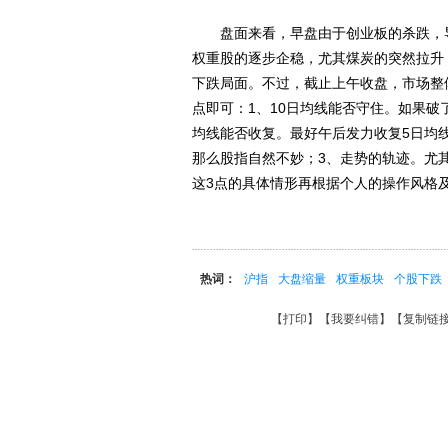
盘面来看，早盘由于创业板的杀跌，导
权重股的逐步企稳，尤其煤炭的突然拉升
下跌局面。不过，截止上午收盘，市场整
点即可：1、10日均线能否守住。如果破
均线能否收复。最好午后发力收复5日均
那么股指自然不妙；3、走势的轨迹。尤
这3点的具体情形再根据个人的操作风格
热词：
沪指
大盘缩量
权重板块
个股下跌
【
打印
】【
我要纠错
】【
复制链