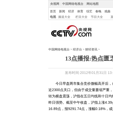
央视网
|
中国网络电视台
|
网站地图
首页
新闻
经济
体育
综艺
春晚
戏曲
电视
频道大全
栏目大全
节目大全
中国网络电视台
>
经济台
>
财经资讯
>
13点播报:热点匮
发布时间:2012年01月31日 13:0
今日早盘两市集合竞价微幅高开后，在
近2300点关口，但由于成交量萎缩严
转为横盘震荡，沪指在五日均线和十日均
昨日强势。截至中午收盘，沪指上涨4.39点
16.89点，报9291.74点，涨幅0.18