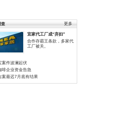
调查
更多
宜家代工厂成“弃妇”
合作存霸王条款，多家代
工厂被关。
宝案件波澜起伏
咖啡企业资金告急
吉案最迟7月底有结果