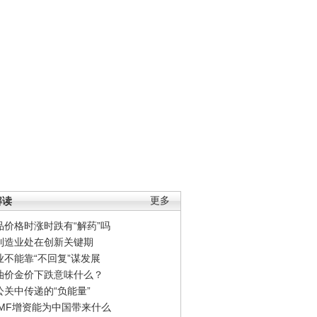
解读
更多
品价格时涨时跌有“解药”吗
制造业处在创新关键期
业不能靠“不回复”谋发展
油价金价下跌意味什么？
公关中传递的“负能量”
IMF增资能为中国带来什么