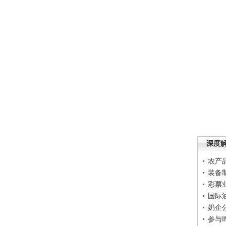
深度
农产
装备
彩票
国际
奶企
参与