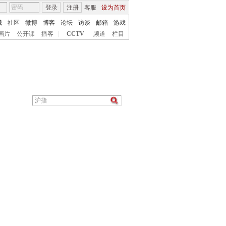
登录
注册
客服
设为首页
城
社区
微博
博客
论坛
访谈
邮箱
游戏
画片
公开课
播客
|
CCTV
频道
栏目