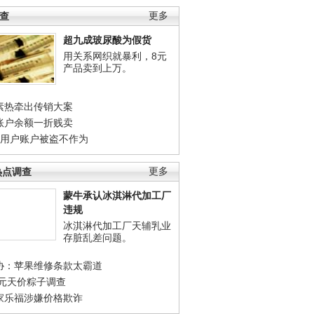
调查
更多
超九成玻尿酸为假货
用关系网织就暴利，8元
产品卖到上万。
素热牵出传销大案
账户余额一折贱卖
店用户账户被盗不作为
热点调查
更多
蒙牛承认冰淇淋代加工厂
违规
冰淇淋代加工厂天辅乳业
存脏乱差问题。
协：苹果维修条款太霸道
0元天价粽子调查
家乐福涉嫌价格欺诈