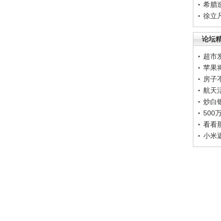
希腊
徐立
论坛
超市
苹果
房子
航天
炒白
50
看看
小米