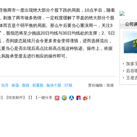
致两市一度出现绝大部分个股下跌的局面，10点半后，随着
，刺激了两市做多热情，一定程度缓解了早盘的绝大部分个股
公司
体而言是个弱平衡的局面。那么午后要当心重演周一，关注3
了，股指恐将至少挑战20日均线与30日均线处的支撑；2、5日
线，否则疲态延续只会令更多资金变得谨慎，进而选择流出，
其要当心是否出现后高点比前高点低这种轨迹。操作上，依据
及风险承受度去进行相应的操作即可。
加多
后谷
王老
拉升
振荡
股指
权重股
板块个股
ST股
责任编辑：张崖
接
】【
转发邮件
】【
】
【一键分享
】