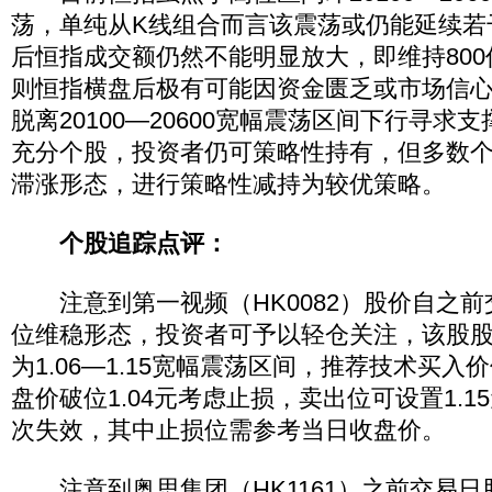
荡，单纯从K线组合而言该震荡或仍能延续若
后恒指成交额仍然不能明显放大，即维持80
则恒指横盘后极有可能因资金匮乏或市场信
脱离20100—20600宽幅震荡区间下行寻求
充分个股，投资者仍可策略性持有，但多数
滞涨形态，进行策略性减持为较优策略。
个股追踪点评：
注意到第一视频（HK0082）股价自之前
位维稳形态，投资者可予以轻仓关注，该股
为1.06—1.15宽幅震荡区间，推荐技术买入价
盘价破位1.04元考虑止损，卖出位可设置1.
次失效，其中止损位需参考当日收盘价。
注意到奥思集团（HK1161）之前交易日