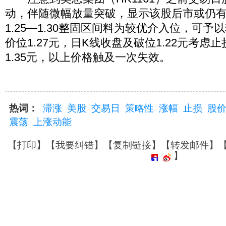
动，伴随微幅放量突破，显示该股后市或仍
1.25—1.30整固区间料为较优介入位，可
价位1.27元，日K线收盘及破位1.22元考虑
1.35元，以上价格触及一次失效。
热词：
滞涨
美股
交易日
策略性
涨幅
止损
股
震荡
上涨动能
【
打印
】【
我要纠错
】【
复制链接
】【
转发邮件
】
】