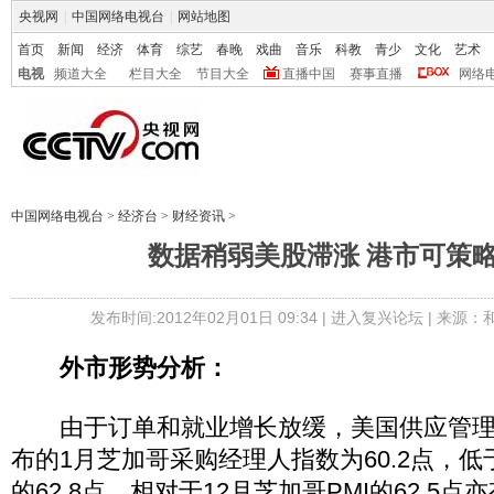
央视网
|
中国网络电视台
|
网站地图
首页
新闻
经济
体育
综艺
春晚
戏曲
音乐
科教
青少
文化
艺术
电视
频道大全
栏目大全
节目大全
直播中国
赛事直播
网络
中国网络电视台
>
经济台
>
财经资讯
>
数据稍弱美股滞涨 港市可策
发布时间:2012年02月01日 09:34 |
进入复兴论坛
| 来源：
外市形势分析：
由于订单和就业增长放缓，美国供应管理
布的1月芝加哥采购经理人指数为60.2点，
的62.8点，相对于12月芝加哥PMI的62.5