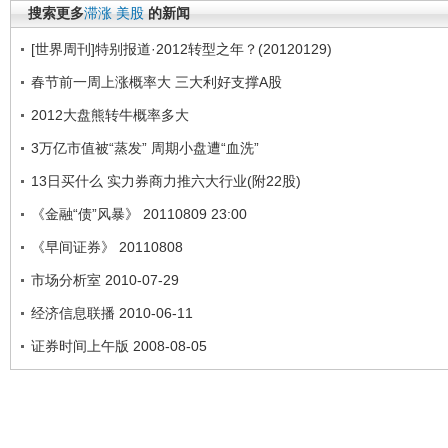
搜索更多
滞涨
美股
的新闻
[世界周刊]特别报道·2012转型之年？(20120129)
春节前一周上涨概率大 三大利好支撑A股
2012大盘熊转牛概率多大
3万亿市值被“蒸发” 周期小盘遭“血洗”
13日买什么 实力券商力推六大行业(附22股)
《金融“债”风暴》 20110809 23:00
《早间证券》 20110808
市场分析室 2010-07-29
经济信息联播 2010-06-11
证券时间上午版 2008-08-05