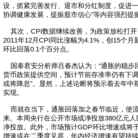
设，抓紧完善发行、退市和分红制度，促进
协调健康发展，提振股市信心”等内容强烈提
其次，CPI数据继续改善，为政策放松打开
2011年12月CPI同比涨幅为4.1%，创15个
环比回落0.1个百分点。
国泰君安分析师吕春杰认为：“通胀的稳步
货币政策提供空间，预计节前存准率仍有下
或将降息”。显然，上述论断将预示着去年中
实现。
而就在当下，通胀回落加之春节临近，使流
来。本周央行在公开市场或净投放380亿元人
净投放。此外，市场预计GDP环比增速或将
增速或在二季度见底，年内经济增速有望持