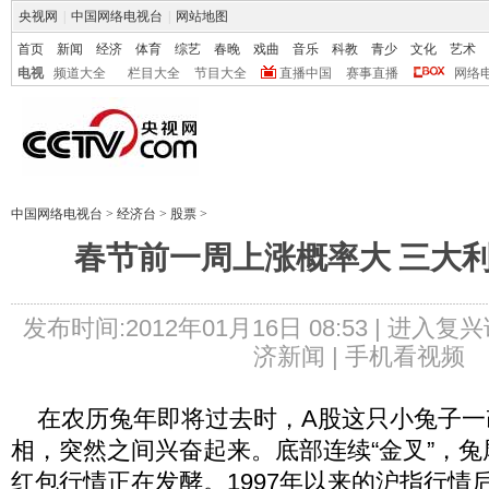
央视网
|
中国网络电视台
|
网站地图
首页
新闻
经济
体育
综艺
春晚
戏曲
音乐
科教
青少
文化
艺术
电视
频道大全
栏目大全
节目大全
直播中国
赛事直播
网络
中国网络电视台
>
经济台
>
股票
>
春节前一周上涨概率大 三大
发布时间:2012年01月16日 08:53 |
进入复兴
济新闻 |
手机看视频
在农历兔年即将过去时，A股这只小兔子一改
相，突然之间兴奋起来。底部连续“金叉”，
红包行情正在发酵。1997年以来的沪指行情