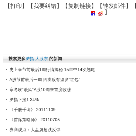
【
打印
】【
我要纠错
】【
复制链接
】【
转发邮件
】
】
搜索更多
沪指
大股东
的新闻
史上春节前最后1周行情揭秘 15年中14次翘尾
A股节前最后一周 四类股有望发“红包”
寒冬吹“暖风”A股10周来首度收涨
沪指下挫1.34%
《千股千询》 20111109
《首席策略师》 20110705
券商观点：大盘属超跌反弹