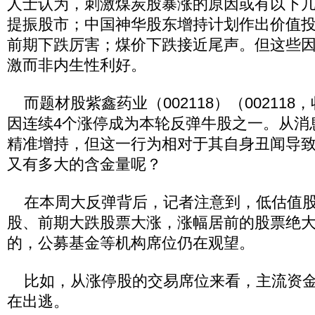
人士认为，刺激煤炭股暴涨的原因或有以下
提振股市；中国神华股东增持计划作出价值
前期下跌厉害；煤价下跌接近尾声。但这些
激而非内生性利好。
而题材股紫鑫药业（002118）（002118，
因连续4个涨停成为本轮反弹牛股之一。从消
精准增持，但这一行为相对于其自身丑闻导
又有多大的含金量呢？
在本周大反弹背后，记者注意到，低估值股
股、前期大跌股票大涨，涨幅居前的股票绝
的，公募基金等机构席位仍在观望。
比如，从涨停股的交易席位来看，主流资金
在出逃。