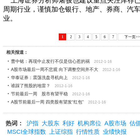
上海证券分析师屠骏也建议重点关注库存已
周期行业，谨慎加仓银行、地产、券商、汽
业。
1
2
3
4
5
6
7
下一页>>
相关报道：
曹中铭：再现中止发行不仅是信心惹的祸
2012-1-16
A股市场最后一周不悲观 向下调整空间并不大
2012-1-16
华泰证券：震荡洗盘寻机向上
2012-1-16
谁踩了熊股的地雷？
2012-1-16
节前最后一周 股市有望平稳
2012-1-16
A股节前最后一周 四类股有望发“红包”
2012-1-16
热词：
沪指
大股东
利好
机构席位
A股市场
估
MSCI全球指数
上证综指
行情性质
业绩快报