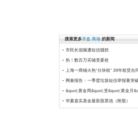
搜索更多
开盘
商场
的新闻
市民长假频遭短信骚扰
热！数百万买铺竟要抢
上海一商铺火热“分块租” 39年租赁合
网秦报告：一季度垃圾短信举报量突破
&quot;黄金周&quot;变&quot;黄金
华夏嘉实基金最新股票池（附股）