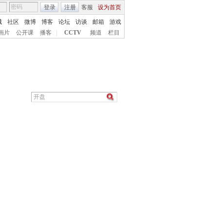
登录
注册
客服
设为首页
城
社区
微博
博客
论坛
访谈
邮箱
游戏
画片
公开课
播客
|
CCTV
频道
栏目