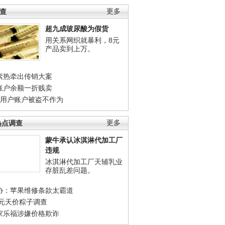
调查
更多
超九成玻尿酸为假货
用关系网织就暴利，8元
产品卖到上万。
素热牵出传销大案
账户余额一折贱卖
店用户账户被盗不作为
热点调查
更多
蒙牛承认冰淇淋代加工厂
违规
冰淇淋代加工厂天辅乳业
存脏乱差问题。
协：苹果维修条款太霸道
0元天价粽子调查
家乐福涉嫌价格欺诈