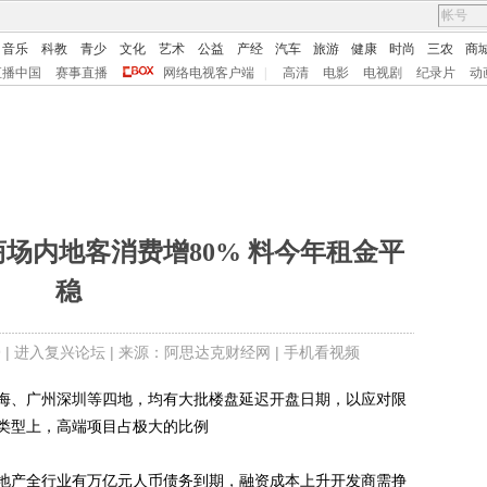
音乐
科教
青少
文化
艺术
公益
产经
汽车
旅游
健康
时尚
三农
商
直播中国
赛事直播
网络电视客户端
|
高清
电影
电视剧
纪录片
动
上年商场内地客消费增80% 料今年租金平
稳
 |
进入复兴论坛
| 来源：阿思达克财经网 |
手机看视频
、广州深圳等四地，均有大批楼盘延迟开盘日期，以应对限
类型上，高端项目占极大的比例
产全行业有万亿元人币债务到期，融资成本上升开发商需挣