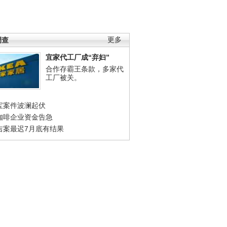
调查
更多
宜家代工厂成“弃妇”
合作存霸王条款，多家代
工厂被关。
宝案件波澜起伏
咖啡企业资金告急
吉案最迟7月底有结果