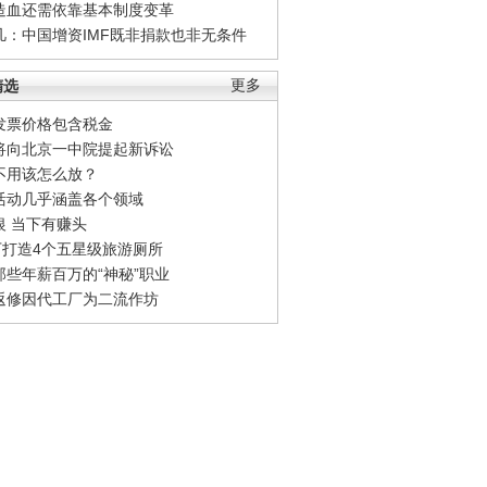
造血还需依靠基本制度变革
凡：中国增资IMF既非捐款也非无条件
精选
更多
发票价格包含税金
将向北京一中院提起新诉讼
不用该怎么放？
活动几乎涵盖各个领域
银 当下有赚头
0万打造4个五星级旅游厕所
那些年薪百万的“神秘”职业
返修因代工厂为二流作坊