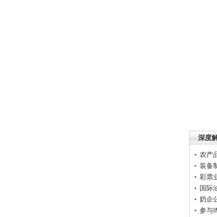
深度
农产
装备
彩票
国际
奶企
参与