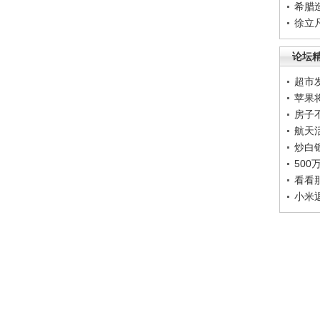
希腊
徐立
论坛
超市
苹果
房子
航天
炒白
50
看看
小米