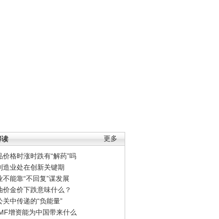
解读
更多
品价格时涨时跌有“解药”吗
制造业处在创新关键期
业不能靠“不回复”谋发展
油价金价下跌意味什么？
公关中传递的“负能量”
IMF增资能为中国带来什么