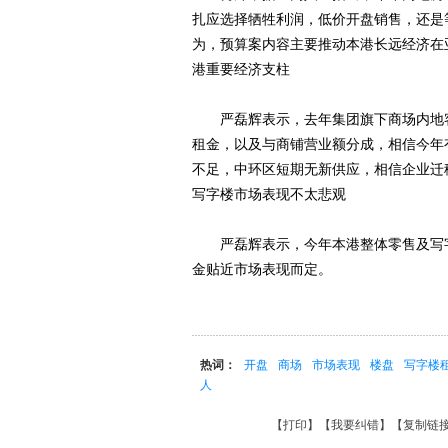
扎应选择牺牲利润，低价开盘销售，还是等待
为，预算案内容主要推动本港长远经济在
港重要经济支柱
严磊辉表示，去年集团旗下商场内地客
租金，以及与商铺营业额分成，相信今年
不足，中环区短期无新供应，相信企业迁
写字楼市场表现不太悲观
严磊辉表示，今年本港整体零售及写字
金贴近市场表现而定。
热词：
开盘
商场
市场表现
楼盘
写字楼
人
【
打印
】【
我要纠错
】【
复制链