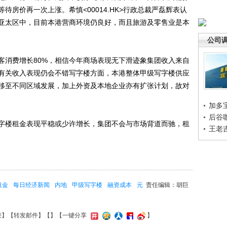
房价再一次上涨。希慎<00014.HK>行政总裁严磊辉表认
亚太区中，目前本港营商环境仍良好，而且旅游及零售业是本
公司
消费增长80%，相信今年商场表现无下滑迹象集团收入来自
有关收入表现仍会不错写字楼方面，本港整体甲级写字楼供应
移至不同区域发展，加上外资及本地企业亦有扩张计划，故对
加多
后谷
楼租金表现平稳或少许增长，集团不会与市场背道而驰，租
王老
租金
每日经济新闻
内地
甲级写字楼
融资成本
元
责任编辑：胡巨
接
】【
转发邮件
】【
】
【一键分享
】