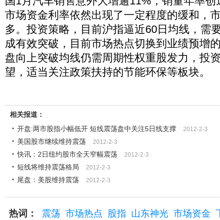
国1月汽车销售意外大增逾11%，销量年率
市场资金利率依然出现了一定程度的缓和，
多。投资策略，目前沪指逼近60日均线，需
成有效突破，目前市场热点切换到业绩预增
盘向上突破均线仍需周期性权重股发力，投
望，适当关注政策扶持的节能环保等板块。
相关报道：
开盘:两市股指小幅低开 短线震荡盘中关注5日线支撑
2012-2-3
美国股市继续维持震荡
2012-2-3
快讯：2日纽约股市全天窄幅震荡
2012-2-3
短线将维持震荡格局
2012-2-3
尾盘：美股维持震荡
2012-2-3
热词：
震荡
市场热点
股指
山东神光
市场资金