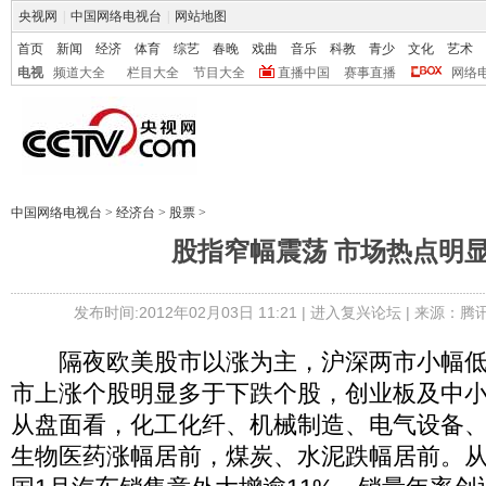
央视网
|
中国网络电视台
|
网站地图
首页
新闻
经济
体育
综艺
春晚
戏曲
音乐
科教
青少
文化
艺术
电视
频道大全
栏目大全
节目大全
直播中国
赛事直播
网络
中国网络电视台
>
经济台
>
股票
>
股指窄幅震荡 市场热点明
发布时间:2012年02月03日 11:21 |
进入复兴论坛
| 来源：腾
隔夜欧美股市以涨为主，沪深两市小幅低
市上涨个股明显多于下跌个股，创业板及中
从盘面看，化工化纤、机械制造、电气设备
生物医药涨幅居前，煤炭、水泥跌幅居前。