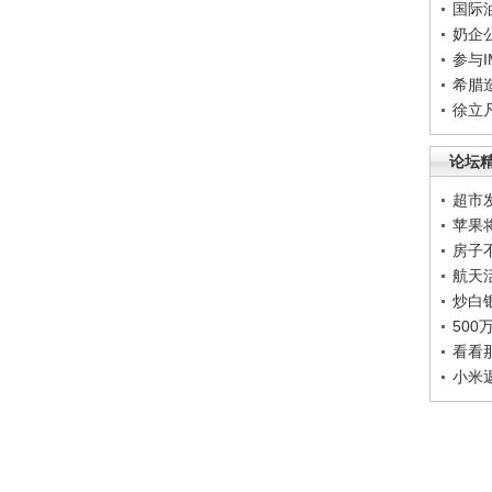
国际
奶企
参与
希腊
徐立
论坛
超市
苹果
房子
航天
炒白
50
看看
小米