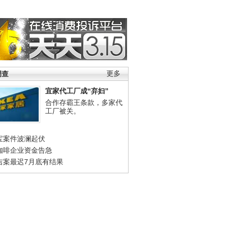
调查
更多
宜家代工厂成“弃妇”
合作存霸王条款，多家代
工厂被关。
宝案件波澜起伏
咖啡企业资金告急
吉案最迟7月底有结果