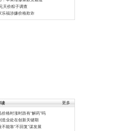
0元天价粽子调查
家乐福涉嫌价格欺诈
解读
更多
品价格时涨时跌有“解药”吗
制造业处在创新关键期
业不能靠“不回复”谋发展