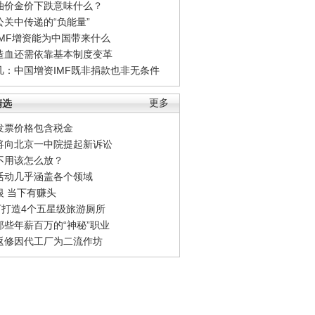
油价金价下跌意味什么？
公关中传递的“负能量”
IMF增资能为中国带来什么
造血还需依靠基本制度变革
凡：中国增资IMF既非捐款也非无条件
精选
更多
发票价格包含税金
将向北京一中院提起新诉讼
不用该怎么放？
活动几乎涵盖各个领域
银 当下有赚头
0万打造4个五星级旅游厕所
那些年薪百万的“神秘”职业
返修因代工厂为二流作坊