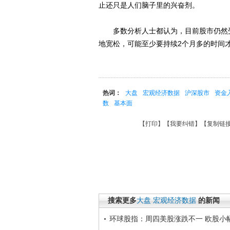
止还只是人们脑子里的兴奋剂。
多数分析人士都认为，目前股市仍然受
地宽松，可能至少要持续2个月多的时间
热词：
大盘
宏观经济数据
沪深股市
资金
数
基本面
【
打印
】【
我要纠错
】【
复制链
搜索更多
大盘
宏观经济数据
的新闻
环球股指：周四美股涨跌不一 欧股小