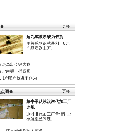
调查
更多
超九成玻尿酸为假货
用关系网织就暴利，8元
产品卖到上万。
素热牵出传销大案
账户余额一折贱卖
店用户账户被盗不作为
热点调查
更多
蒙牛承认冰淇淋代加工厂
违规
冰淇淋代加工厂天辅乳业
存脏乱差问题。
协：苹果维修条款太霸道