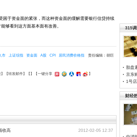
困于资金面的紧张，而这种资金面的缓解需要银行信贷持续
才能够看到这方面基本面有改善。
315
入市
上证综指
资金面
A股
CPI
居民消费价格指
责任编辑：胡巨
胎盘
接
】【
转发邮件
】【
】
【一键分享
】
京东
1号
财经
幅收高
2012-02-05 12:37
中消