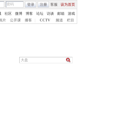
登录
注册
客服
设为首页
城
社区
微博
博客
论坛
访谈
邮箱
游戏
画片
公开课
播客
|
CCTV
频道
栏目