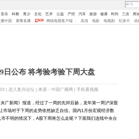
音乐
科教
青少
文化
艺术
公益
产经
汽车
旅游
健康
时尚
三农
商
直播中国
赛事直播
网络电视客户端
|
高清
电影
电视剧
纪录片
动
9日公布 将考验考验下周大盘
3 |
进入复兴论坛
| 来源：中国广播网 |
手机看视频
央广新闻》报道，经过了一周的先抑后扬，龙年第一周沪深股
让市场对于下周的走势依然缺乏自信。国内1月份宏观经济数
入市不明的情况下，A股下周将怎么走呢？下面我们连线中央台