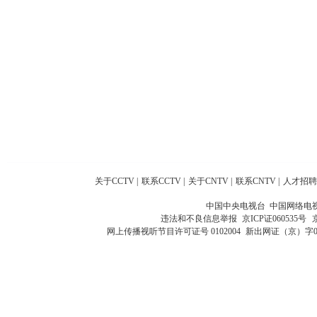
关于CCTV
|
联系CCTV
|
关于CNTV
|
联系CNTV
|
人才招聘
中国中央电视台 中国网络电
违法和不良信息举报
京ICP证060535号
网上传播视听节目许可证号 0102004
新出网证（京）字0