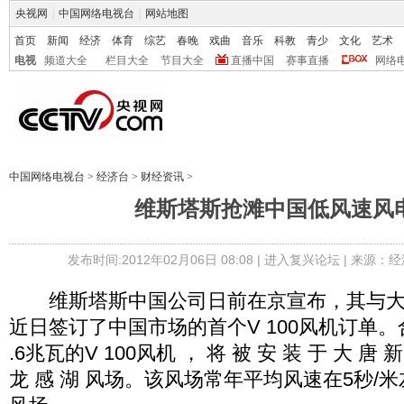
央视网
|
中国网络电视台
|
网站地图
首页
新闻
经济
体育
综艺
春晚
戏曲
音乐
科教
青少
文化
艺术
电视
频道大全
栏目大全
节目大全
直播中国
赛事直播
网络
中国网络电视台
>
经济台
>
财经资讯
>
维斯塔斯抢滩中国低风速风
发布时间:2012年02月06日 08:08 |
进入复兴论坛
| 来源：经
维斯塔斯中国公司日前在京宣布，其与大
近日签订了中国市场的首个V 100风机订单。
.6兆瓦的V 100风机 ， 将 被 安 装 于 大 唐 新
龙 感 湖 风场。该风场常年平均风速在5秒/