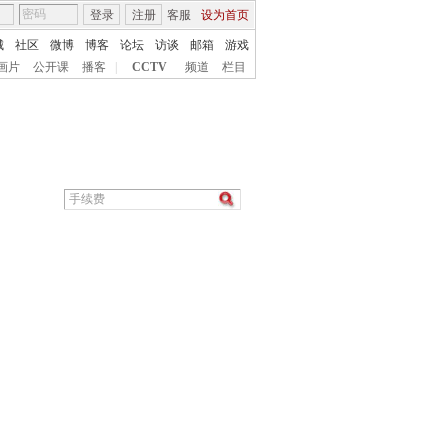
登录
注册
客服
设为首页
城
社区
微博
博客
论坛
访谈
邮箱
游戏
画片
公开课
播客
|
CCTV
频道
栏目