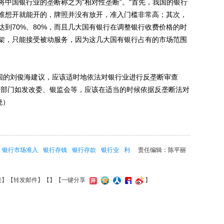
国银行业的垄断称之为“相对性垄断”。“首先，我国的银行
谁想开就能开的，牌照并没有放开，准入门槛非常高；其次，
到70%、80%，而且几大国有银行在调整银行收费价格的时
架，只能接受被动服务，因为这几大国有银行占有的市场范围
国的刘俊海建议，应该适时地依法对银行业进行反垄断审查
管部门如发改委、银监会等，应该在适当的时候依据反垄断法对
晓）
银行市场准入
银行存钱
银行存款
银行业
利
责任编辑：陈平丽
接
】【
转发邮件
】【
】
【一键分享
】