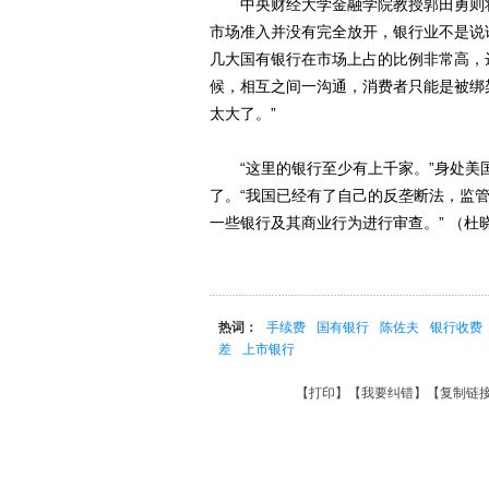
中央财经大学金融学院教授郭田勇则将中
市场准入并没有完全放开，银行业不是说
几大国有银行在市场上占的比例非常高，达
候，相互之间一沟通，消费者只能是被绑
太大了。”
“这里的银行至少有上千家。”身处美
了。“我国已经有了自己的反垄断法，监
一些银行及其商业行为进行审查。” （杜
热词：
手续费
国有银行
陈佐夫
银行收费
差
上市银行
【
打印
】【
我要纠错
】【
复制链