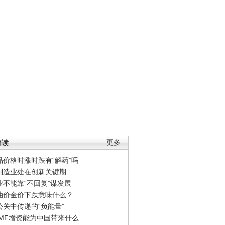
解读
更多
品价格时涨时跌有“解药”吗
制造业处在创新关键期
业不能靠“不回复”谋发展
油价金价下跌意味什么？
公关中传递的“负能量”
IMF增资能为中国带来什么