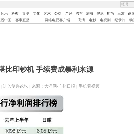
音乐
科教
青少
文化
艺术
公益
产经
汽车
旅游
健康
时尚
三农
商
直播中国
赛事直播
网络电视客户端
|
高清
电影
电视剧
纪录片
动
堪比印钞机 手续费成暴利来源
 |
进入复兴论坛
| 来源：大洋网-广州日报 |
手机看视频