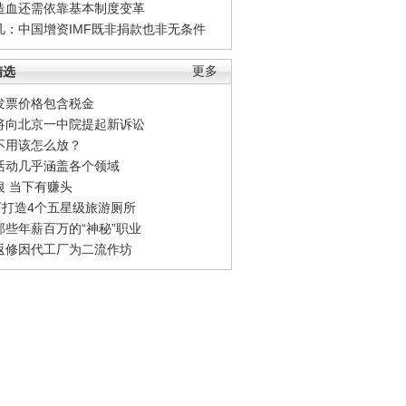
造血还需依靠基本制度变革
凡：中国增资IMF既非捐款也非无条件
精选
更多
发票价格包含税金
将向北京一中院提起新诉讼
不用该怎么放？
活动几乎涵盖各个领域
银 当下有赚头
0万打造4个五星级旅游厕所
那些年薪百万的“神秘”职业
返修因代工厂为二流作坊