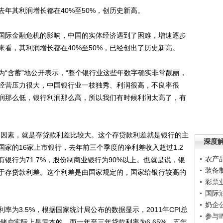
其利润增长都在40%至50%，创历史新高。
际金融危机的影响，中国的实体经济遇到了困难，增速逐步
看，其利润增长都在40%至50%，已经创出了历史新高。
含蓄”地公开表示，“整个银行业这些年数字确实非常靓丽，
经营压力很大，中国银行业一枝独秀、利润很高，不良率很
润那么低，银行利润那么高，所以我们有时候利润太高了，有
因素，就是存贷款利差比较大。这个存贷款利差就是银行的主
深度
家的16家上市银行，去年前三个季度的净利差收入超过1.2
农产
有银行为71.7%，股份制商业银行为90%以上。也就是说，银
装备
于存贷款利差。这个利差是由国家规定的，国家给银行较高的
彩票
国际
奶企
3.5%，根据国家统计局公布的数据显示，2011年CPI总
参与
钱储户实际上是亏本的。而一年至三年贷款利率为6.65%，五年