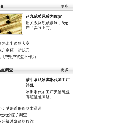
调查
更多
超九成玻尿酸为假货
用关系网织就暴利，8元
产品卖到上万。
素热牵出传销大案
账户余额一折贱卖
店用户账户被盗不作为
热点调查
更多
蒙牛承认冰淇淋代加工厂
违规
冰淇淋代加工厂天辅乳业
存脏乱差问题。
协：苹果维修条款太霸道
0元天价粽子调查
家乐福涉嫌价格欺诈