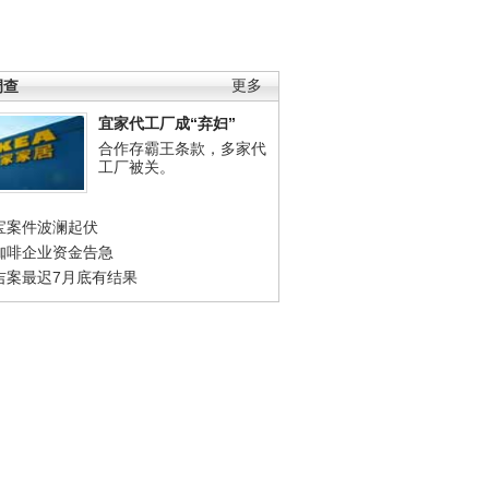
调查
更多
宜家代工厂成“弃妇”
合作存霸王条款，多家代
工厂被关。
宝案件波澜起伏
咖啡企业资金告急
吉案最迟7月底有结果