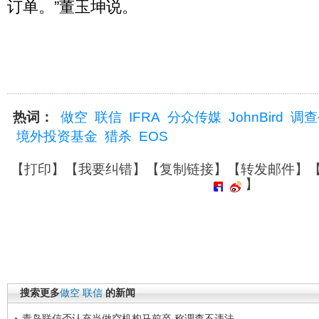
订单。”董玉坤说。
热词：
做空
联信
IFRA
分众传媒
JohnBird
调查
境外投资基金
猎杀
EOS
【
打印
】【
我要纠错
】【
复制链接
】【
转发邮件
】
】
搜索更多
做空
联信
的新闻
青岛联信否认充当做空机构马前卒 称调查不违法