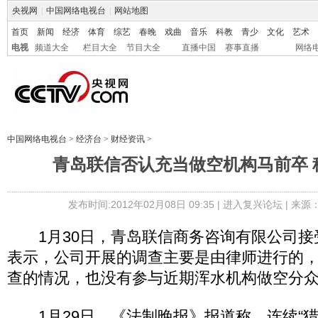
央视网
|
中国网络电视台
|
网站地图
首页
新闻
经济
体育
综艺
春晚
戏曲
音乐
科教
青少
文化
艺术
电视
频道大全
栏目大全
节目大全
直播中国
赛事直播
网络
中国网络电视台
>
经济台
>
财经资讯
>
青岛联信否认充当做空机构马前卒 
发布时间:2012年02月08日 09:35 |
进入复兴论坛
| 来源
1月30日，青岛联信商务咨询有限公司接
表示，公司开展的调查主要是由律师进行的
查的情况，也没有参与近期浑水机构做空分
1月29日，《法制晚报》报道称，连续“猎杀