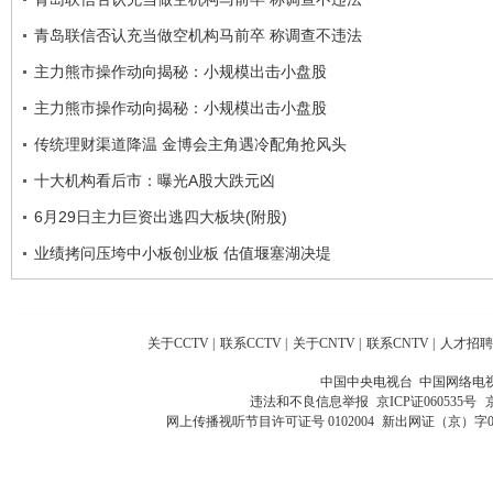
青岛联信否认充当做空机构马前卒 称调查不违法
主力熊市操作动向揭秘：小规模出击小盘股
主力熊市操作动向揭秘：小规模出击小盘股
传统理财渠道降温 金博会主角遇冷配角抢风头
十大机构看后市：曝光A股大跌元凶
6月29日主力巨资出逃四大板块(附股)
业绩拷问压垮中小板创业板 估值堰塞湖决堤
关于CCTV
|
联系CCTV
|
关于CNTV
|
联系CNTV
|
人才招聘
中国中央电视台 中国网络电
违法和不良信息举报
京ICP证060535号
网上传播视听节目许可证号 0102004
新出网证（京）字0