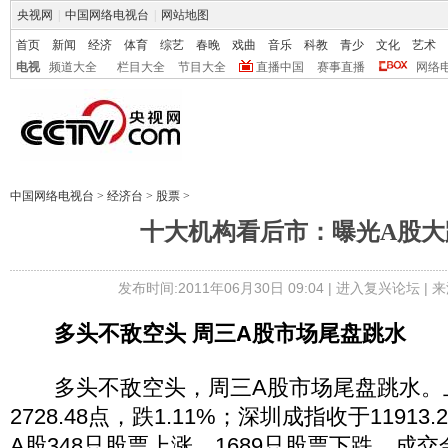
央视网
|
中国网络电视台
|
网站地图
首页
新闻
经济
体育
综艺
春晚
戏曲
音乐
科教
青少
文化
艺术
电视
频道大全
栏目大全
节目大全
直播中国
赛事直播
网络
中国网络电视台
>
经济台
>
股票
>
十大机构看后市：曝光A股大
发布时间:2011年06月30日 09:04 |
进入复兴论坛
| 
多头不敌空头 周三A股市场尾盘跳水
多头不敌空头，周三A股市场尾盘跳水。
2728.48点，跌1.11%；深圳成指收于11913
A股348只股票上涨，1689只股票下跌。成