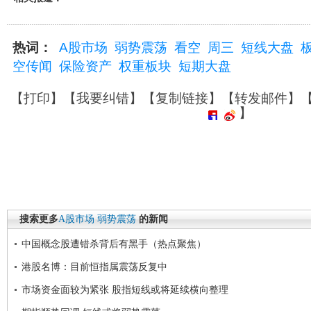
热词：
A股市场
弱势震荡
看空
周三
短线大盘
空传闻
保险资产
权重板块
短期大盘
【
打印
】【
我要纠错
】【
复制链接
】【
转发邮件
】
】
搜索更多
A股市场
弱势震荡
的新闻
中国概念股遭错杀背后有黑手（热点聚焦）
港股名博：目前恒指属震荡反复中
市场资金面较为紧张 股指短线或将延续横向整理