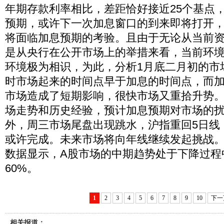
年期存款利率相比，差距恰好接近25个基点
预期，或许下一次加息窗口的到来即将打开
将面临加息预期的考验。且由于无论从当前
是从央行在公开市场上的举措来看，当前环
环境极为相识，为此，分析1月底二月初的市
时市场起来的时间点早于加息的时间点，而
市场造成了短期影响，很快市场又重拾升势
场走势和历史经验，预计加息预期对市场的
外，周三市场尾盘出现跳水，沪指重回5日线
或许完成。未来市场将向年线继续发起挑战
数据显示，A股市场的中期趋势处于下降过程
60%。
1
2
3
4
5
6
7
8
9
10
下一
相关报道：