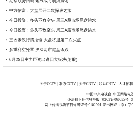
期指顺势回调 短线或将弱势震荡
中方信富：大盘展开二次探底之旅
今日投资：多头不敌空头 周三A股市场尾盘跳水
今日投资：多头不敌空头 周三A股市场尾盘跳水
三因素致行情拉锯 大盘将迎第二次买点
多重利空笼罩 沪深两市尾盘杀跌
6月29日主力巨资出逃四大板块(附股)
关于CCTV
|
联系CCTV
|
关于CNTV
|
联系CNTV
|
人才招聘
中国中央电视台 中国网络电
违法和不良信息举报
京ICP证060535号
网上传播视听节目许可证号 0102004
新出网证（京）字0