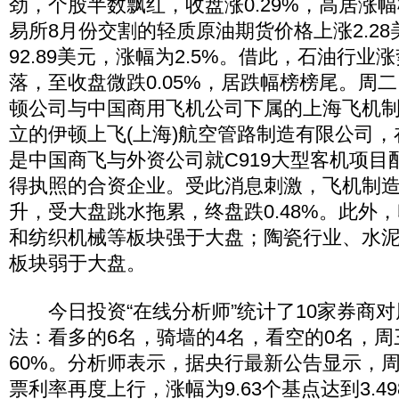
劲，个股半数飘红，收盘涨0.29%，高居涨
易所8月份交割的轻质原油期货价格上涨2.2
92.89美元，涨幅为2.5%。借此，石油行
落，至收盘微跌0.05%，居跌幅榜榜尾。周
顿公司与中国商用飞机公司下属的上海飞机
立的伊顿上飞(上海)航空管路制造有限公司
是中国商飞与外资公司就C919大型客机项目
得执照的合资企业。受此消息刺激，飞机制
升，受大盘跳水拖累，终盘跌0.48%。此外
和纺织机械等板块强于大盘；陶瓷行业、水
板块弱于大盘。
今日投资“在线分析师”统计了10家券商对
法：看多的6名，骑墙的4名，看空的0名，
60%。分析师表示，据央行最新公告显示，
票利率再度上行，涨幅为9.63个基点达到3.498