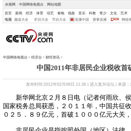
央视网
|
中国网络电视台
|
网站地图
首页
新闻
经济
体育
综艺
春晚
戏曲
音乐
科教
青少
文化
艺术
电视
频道大全
栏目大全
节目大全
直播中国
赛事直播
网络
中国网络电视台
>
经济台
>
财经资讯
>
中国2011年非居民企业税收首
发布时间:2012年02月08日 11:36 |
进入复兴论坛
| 来源：
新华网北京２月８日电（记者何雨欣、侯
国家税务总局获悉，２０１１年，中国共征
０２５．８９亿元，首破１０００亿元大关
非居民企业是指按照外国（地区）法律、