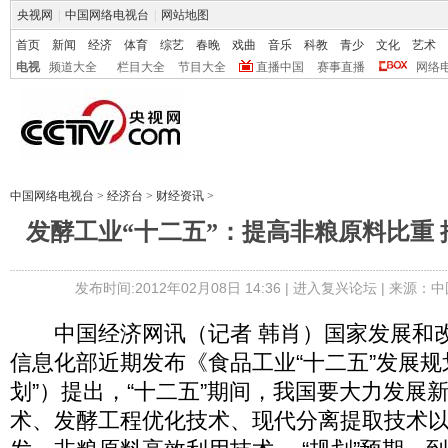
央视网
|
中国网络电视台
|
网站地图
首页
新闻
经济
体育
综艺
春晚
戏曲
音乐
科教
青少
文化
艺术
电视
频道大全
栏目大全
节目大全
直播中国
赛事直播
网络
中国网络电视台
>
经济台
>
财经资讯
>
发酵工业“十二五”：提高非粮原料比重
发布时间:2012年02月08日 14:36 |
进入复兴论坛
| 来源：中
中国经济网讯（记者 韩肖）国家发展和改
信息化部近期发布《食品工业“十二五”发展规
划”）提出，“十二五”期间，我国要大力发展
术、发酵工程优化技术、现代分离提取技术