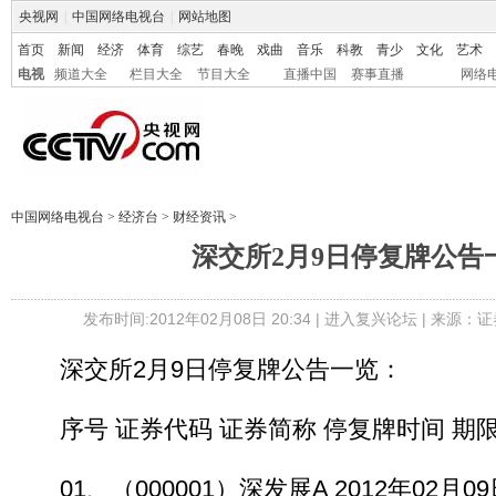
央视网
|
中国网络电视台
|
网站地图
首页
新闻
经济
体育
综艺
春晚
戏曲
音乐
科教
青少
文化
艺术
电视
频道大全
栏目大全
节目大全
直播中国
赛事直播
网络
中国网络电视台
>
经济台
>
财经资讯
>
深交所2月9日停复牌公告
发布时间:2012年02月08日 20:34 |
进入复兴论坛
| 来源：证
深交所2月9日停复牌公告一览：
序号 证券代码 证券简称 停复牌时间 期限
01、（000001）深发展A 2012年02月0