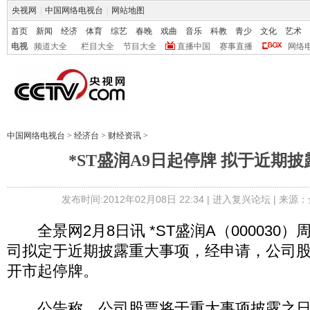
央视网
|
中国网络电视台
|
网站地图
首页
新闻
经济
体育
综艺
春晚
戏曲
音乐
科教
青少
文化
艺术
电视
频道大全
栏目大全
节目大全
直播中国
赛事直播
网络
中国网络电视台
>
经济台
>
财经资讯
>
*ST盛润A9日起停牌 拟于近期
发布时间:2012年02月08日 22:34 |
进入复兴论坛
| 来源：
全景网2月8日讯 *ST盛润A（000030
司拟定于近期披露重大事项，经申请，公司股票
开市起停牌。
公告称，公司股票将于重大事项披露之日