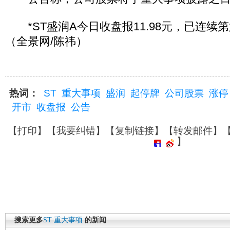
*ST盛润A今日收盘报11.98元，已连续
（全景网/陈祎）
热词：
ST
重大事项
盛润
起停牌
公司股票
涨停
开市
收盘报
公告
【
打印
】【
我要纠错
】【
复制链接
】【
转发邮件
】
】
搜索更多
ST
重大事项
的新闻